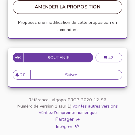
AMENDER LA PROPOSITION
Proposez une modification de cette proposition en
l'amendant.
6
SOUTENIR
DÉCONSTRUIRE LES STÉRÉOTY
Déconstruire le
42
20
Suivre
Déconstruire les stéréotypes 
20 abonnés
Référence : algopo-PROP-2020-12-96
Numéro de version 1
(sur 1)
voir les autres versions
Vérifiez l'empreinte numérique
Partager
Intégrer