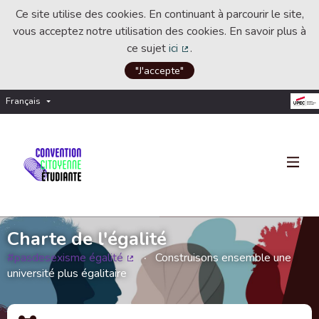
Ce site utilise des cookies. En continuant à parcourir le site,
vous acceptez notre utilisation des cookies. En savoir plus à
ce sujet
ici
.
(Lien externe)
"J'accepte"
Français
Choisir la langue
Choose language
Charte de l'égalité
#pasdesexisme égalité
Construisons ensemble une
(Lien externe)
université plus égalitaire