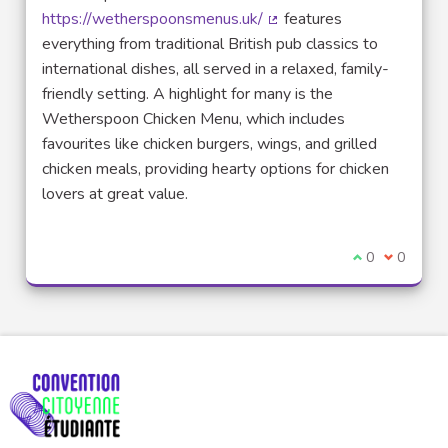
https://wetherspoonsmenus.uk/
features
(Lien externe)
everything from traditional British pub classics to
international dishes, all served in a relaxed, family-
friendly setting. A highlight for many is the
Wetherspoon Chicken Menu, which includes
favourites like chicken burgers, wings, and grilled
chicken meals, providing hearty options for chicken
lovers at great value.
Je suis d'acco
0
Je ne sui
0