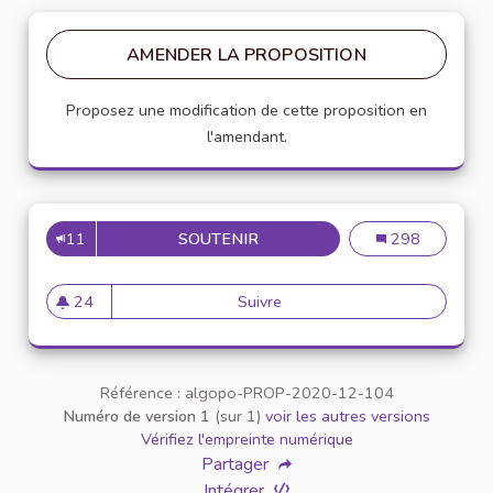
AMENDER LA PROPOSITION
Proposez une modification de cette proposition en
l'amendant.
11
SOUTENIR
INSCRIRE LA CHARTE DANS 
Inscrire la char
298
24
Suivre
Inscrire la charte dans un pr
24 abonnés
Référence : algopo-PROP-2020-12-104
Numéro de version 1
(sur 1)
voir les autres versions
Vérifiez l'empreinte numérique
Partager
Intégrer