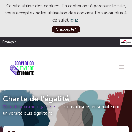
Ce site utilise des cookies. En continuant à parcourir le site,
vous acceptez notre utilisation des cookies. En savoir plus à
ce sujet
ici
.
(Lien externe)
"J'accepte"
Français
Choisir la langue
Choose language
Charte de l'égalité
#pasdesexisme égalité
Construisons ensemble une
(Lien externe)
université plus égalitaire