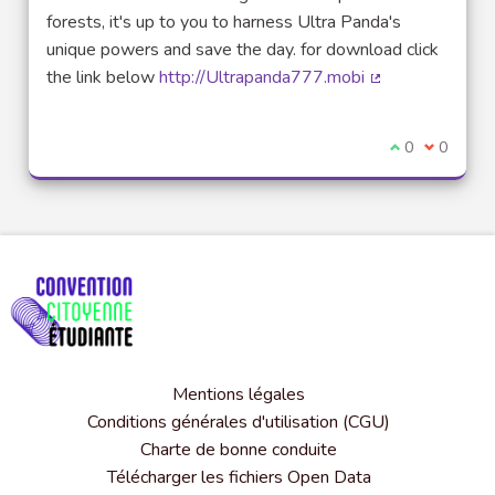
forests, it's up to you to harness Ultra Panda's
unique powers and save the day. for download click
the link below
http://Ultrapanda777.mobi
(Lien externe)
Je suis d'acco
0
Je ne sui
0
Mentions légales
Conditions générales d'utilisation (CGU)
Charte de bonne conduite
Télécharger les fichiers Open Data