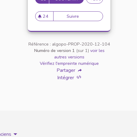
24
Suivre
Inscrire la charte dans un pr
24 abonnés
Référence : algopo-PROP-2020-12-104
Numéro de version 1
(sur 1)
voir les
autres versions
Vérifiez l'empreinte numérique
Partager
Intégrer
nciens