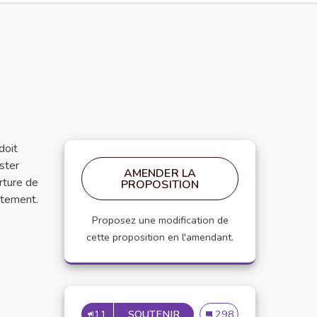
doit
ester
AMENDER LA
rture de
PROPOSITION
ntement.
Proposez une modification de
cette proposition en l'amendant.
11
SOUTENIR
INSCRIRE LA CHARTE DAN
Inscrire la charte dans 
298