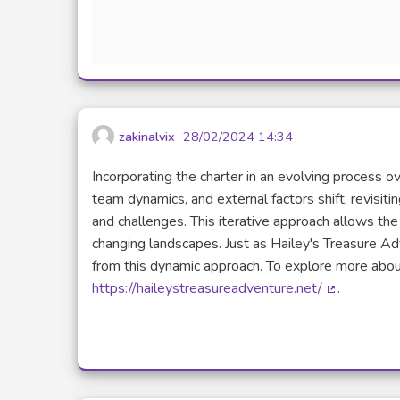
zakinalvix
28/02/2024 14:34
Incorporating the charter in an evolving process ov
team dynamics, and external factors shift, revisit
and challenges. This iterative approach allows the
changing landscapes. Just as Hailey's Treasure Adv
from this dynamic approach. To explore more about 
https://haileystreasureadventure.net/
.
(Lien exter