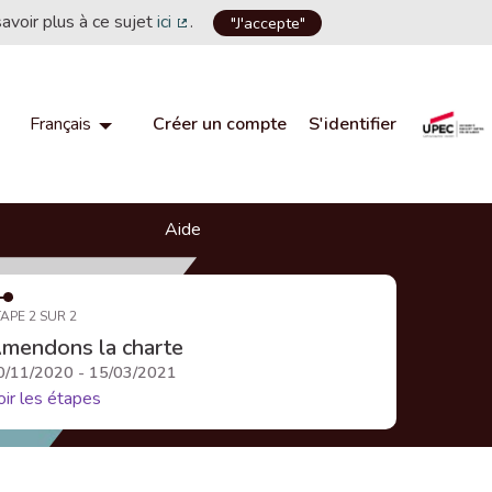
savoir plus à ce sujet
ici
.
"J'accepte"
(Lien externe)
Créer un compte
S'identifier
Français
Choisir la langue
Choose language
Aide
APE 2 SUR 2
mendons la charte
0/11/2020 - 15/03/2021
oir les étapes