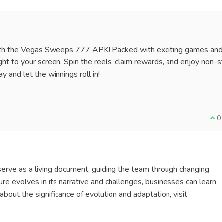
ith the Vegas Sweeps 777 APK! Packed with exciting games an
ight to your screen. Spin the reels, claim rewards, and enjoy non-
 and let the winnings roll in!
Lien externe)
Je 
0
 serve as a living document, guiding the team through changing
re evolves in its narrative and challenges, businesses can learn
bout the significance of evolution and adaptation, visit
)