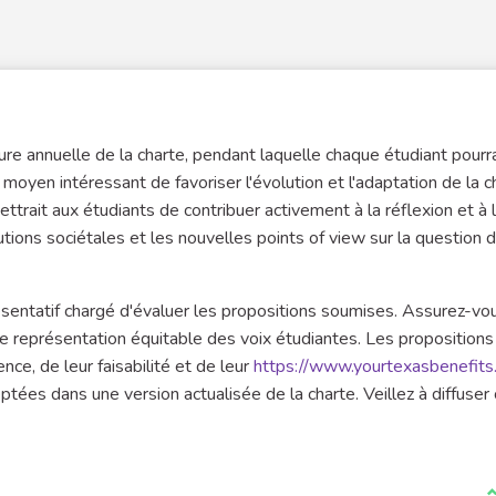
re annuelle de la charte, pendant laquelle chaque étudiant pourra
yen intéressant de favoriser l'évolution et l'adaptation de la c
ttrait aux étudiants de contribuer activement à la réflexion et à 
utions sociétales et les nouvelles points of view sur la question 
ésentatif chargé d'évaluer les propositions soumises. Assurez-vo
 une représentation équitable des voix étudiantes. Les propositions
nce, de leur faisabilité et de leur
https://www.yourtexasbenefits.
ptées dans une version actualisée de la charte. Veillez à diffuser
J