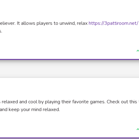
eliever. It allows players to unwind, relax
https://3pattiroom.net/
s.
J
es relaxed and cool by playing their favorite games. Check out thi
and keep your mind relaxed.
J