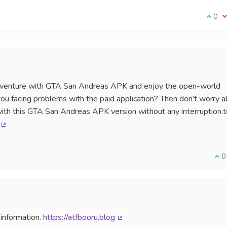
Je su
0
J
adventure with GTA San Andreas APK and enjoy the open-world
ou facing problems with the paid application? Then don’t worry 
th this GTA San Andreas APK version without any interruption.t
(Lien externe)
Je 
0
 information.
https://atfbooru.blog
(Lien externe)