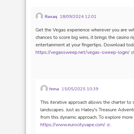
Raxaq
18/09/2024 12:01
Get the Vegas experience wherever you are w
chances to score big wins, it brings the casino r
entertainment at your fingertips. Download today
https://vegassweep.net/vegas-sweep-login/
(
hnna
15/05/2025 10:39
This iterative approach allows the charter to
landscapes. Just as Hailey's Treasure Adventu
from this dynamic approach. To explore more a
https://www.eurocityvape.com/
.
(Lien externe