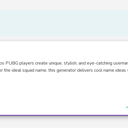
ps PUBG players create unique, stylish, and eye-catching userna
or the ideal squad name, this generator delivers cool name ideas 
e)
J