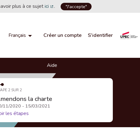
savoir plus à ce sujet
ici
.
"J'accepte"
(Lien externe)
Créer un compte
S'identifier
Français
Choisir la langue
Choose language
Aide
APE 2 SUR 2
mendons la charte
0/11/2020 - 15/03/2021
oir les étapes