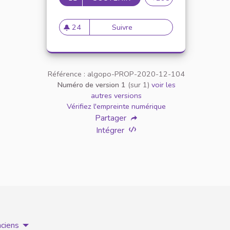
24
Suivre
Inscrire la charte dans un pr
24 abonnés
Référence : algopo-PROP-2020-12-104
Numéro de version 1
(sur 1)
voir les
autres versions
Vérifiez l'empreinte numérique
Partager
Intégrer
nciens