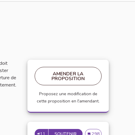
doit
ester
AMENDER LA
rture de
PROPOSITION
ntement.
Proposez une modification de
cette proposition en l'amendant.
11
SOUTENIR
INSCRIRE LA CHARTE DAN
Inscrire la charte dans 
298