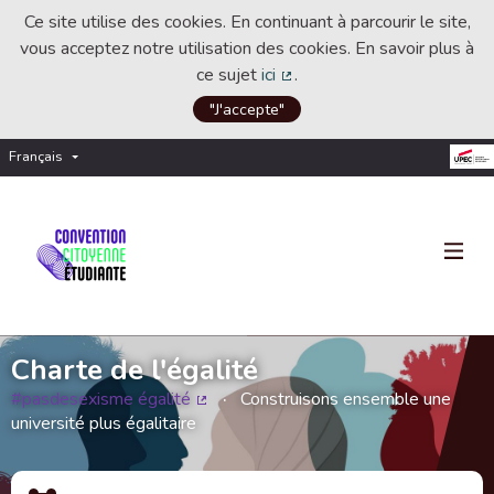
Ce site utilise des cookies. En continuant à parcourir le site,
vous acceptez notre utilisation des cookies. En savoir plus à
ce sujet
ici
.
(Lien externe)
"J'accepte"
Français
Choisir la langue
Choose language
Charte de l'égalité
#pasdesexisme égalité
Construisons ensemble une
(Lien externe)
université plus égalitaire