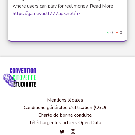
where users can play for real money. Read More
https://gamevault777apk.net/
(Lien externe)
Je suis d'acco
0
Je ne sui
0
Mentions légales
Conditions générales d'utilisation (CGU)
Charte de bonne conduite
Télécharger les fichiers Open Data
Convention citoyenne étudiante de l'
Convention citoyenne étudiante 