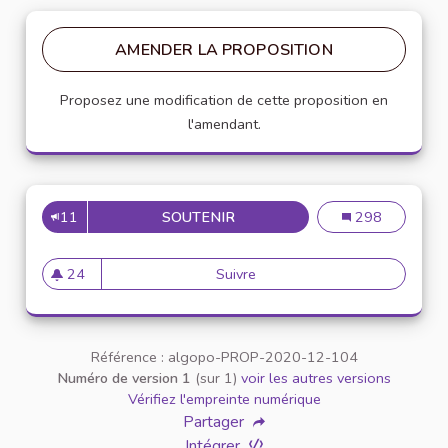
AMENDER LA PROPOSITION
Proposez une modification de cette proposition en
l'amendant.
11
SOUTENIR
INSCRIRE LA CHARTE DANS 
Inscrire la char
298
24
Suivre
Inscrire la charte dans un pr
24 abonnés
Référence : algopo-PROP-2020-12-104
Numéro de version 1
(sur 1)
voir les autres versions
Vérifiez l'empreinte numérique
Partager
Intégrer