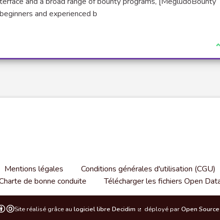
 interface and a broad range of bounty programs, [MegludoBounty
 beginners and experienced b
J
Mentions légales
Conditions générales d'utilisation (CGU)
Charte de bonne conduite
Télécharger les fichiers Open Dat
Site réalisé grâce au
logiciel libre Decidim
déployé par
Open Source 
(Lien externe)