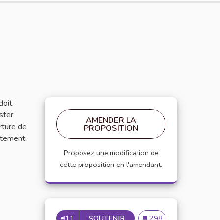
doit
ester
AMENDER LA
rture de
PROPOSITION
ntement.
Proposez une modification de
cette proposition en l'amendant.
11
SOUTENIR
INSCRIRE LA CHARTE DAN
Inscrire la charte dans 
298