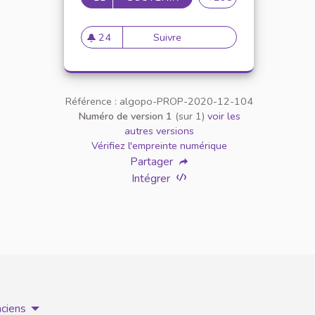
24
Suivre
Inscrire la charte dans un pr
24 abonnés
Référence : algopo-PROP-2020-12-104
Numéro de version 1
(sur 1)
voir les
autres versions
Vérifiez l'empreinte numérique
Partager
Intégrer
nciens