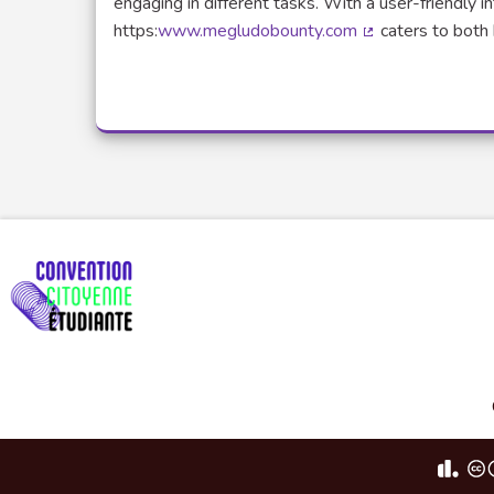
engaging in different tasks. With a user-friendly
https:
www.megludobounty.com
caters to both
(Lien externe)