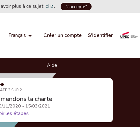
savoir plus à ce sujet
ici
.
"J'accepte"
(Lien externe)
Créer un compte
S'identifier
Français
Choisir la langue
Choose language
Aide
APE 2 SUR 2
mendons la charte
0/11/2020 - 15/03/2021
oir les étapes