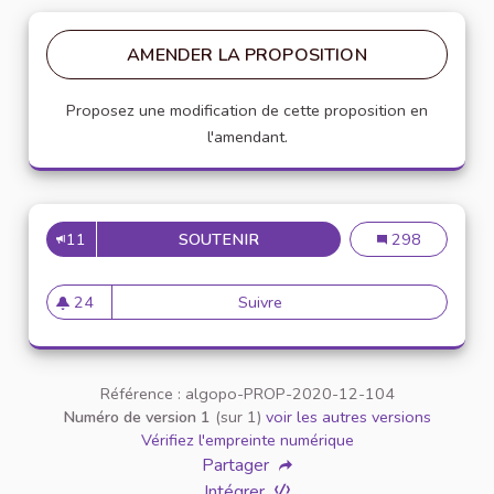
AMENDER LA PROPOSITION
Proposez une modification de cette proposition en
l'amendant.
11
SOUTENIR
INSCRIRE LA CHARTE DANS 
Inscrire la char
298
24
Suivre
Inscrire la charte dans un pr
24 abonnés
Référence : algopo-PROP-2020-12-104
Numéro de version 1
(sur 1)
voir les autres versions
Vérifiez l'empreinte numérique
Partager
Intégrer