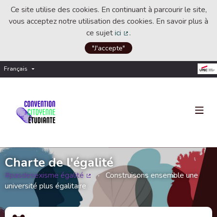
Ce site utilise des cookies. En continuant à parcourir le site,
vous acceptez notre utilisation des cookies. En savoir plus à
ce sujet
ici
.
(Lien externe)
"J'accepte"
Français
Choisir la langue
Choose language
Charte de l'égalité
#pasdesexisme égalité
Construisons ensemble une
(Lien externe)
université plus égalitaire