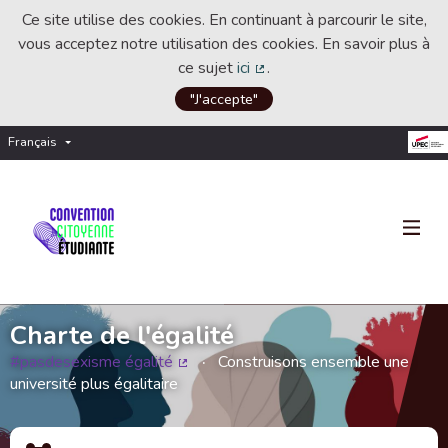
Ce site utilise des cookies. En continuant à parcourir le site,
vous acceptez notre utilisation des cookies. En savoir plus à
ce sujet
ici
.
(Lien externe)
"J'accepte"
Français
Choisir la langue
Choose language
Charte de l'égalité
#pasdesexisme égalité
Construisons ensemble une
(Lien externe)
université plus égalitaire