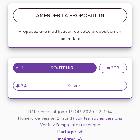
AMENDER LA PROPOSITION
Proposez une modification de cette proposition en
l'amendant.
11
SOUTENIR
INSCRIRE LA CHARTE DANS 
Inscrire la char
298
24
Suivre
Inscrire la charte dans un pr
24 abonnés
Référence : algopo-PROP-2020-12-104
Numéro de version 1
(sur 1)
voir les autres versions
Vérifiez l'empreinte numérique
Partager
Intégrer