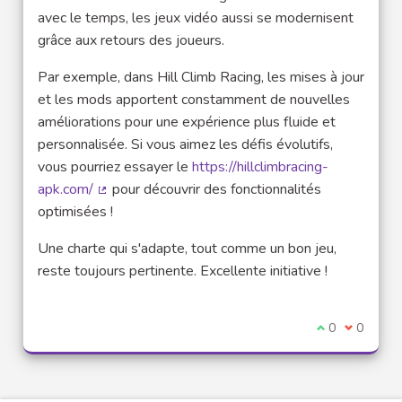
avec le temps, les jeux vidéo aussi se modernisent
grâce aux retours des joueurs.
Par exemple, dans Hill Climb Racing, les mises à jour
et les mods apportent constamment de nouvelles
améliorations pour une expérience plus fluide et
personnalisée. Si vous aimez les défis évolutifs,
vous pourriez essayer le
https://hillclimbracing-
apk.com/
pour découvrir des fonctionnalités
(Lien externe)
optimisées !
Une charte qui s'adapte, tout comme un bon jeu,
reste toujours pertinente. Excellente initiative !
Je suis d'acco
0
Je ne sui
0