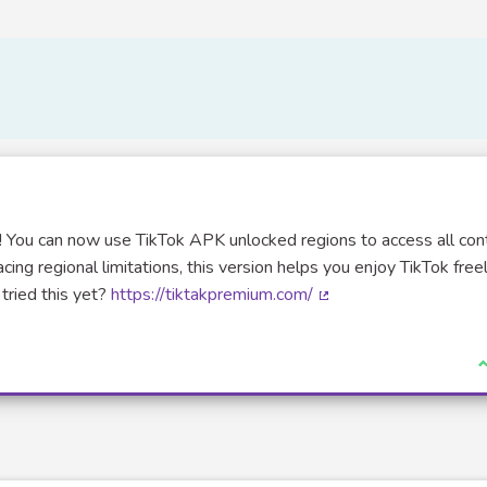
orry! You can now use TikTok APK unlocked regions to access all con
cing regional limitations, this version helps you enjoy TikTok free
tried this yet?
https://tiktakpremium.com/
(Lien externe)
J