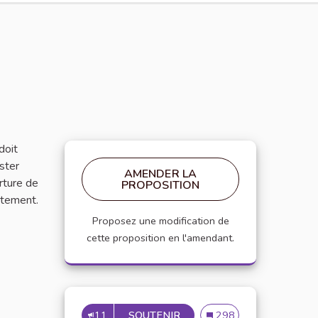
doit
ester
AMENDER LA
rture de
PROPOSITION
ntement.
Proposez une modification de
cette proposition en l'amendant.
11
SOUTENIR
INSCRIRE LA CHARTE DAN
Inscrire la charte dans 
298