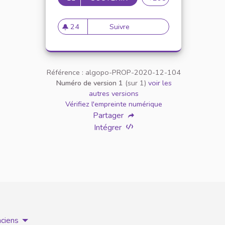
24
Suivre
Inscrire la charte dans un pr
24 abonnés
Référence : algopo-PROP-2020-12-104
Numéro de version 1
(sur 1)
voir les
autres versions
Vérifiez l'empreinte numérique
Partager
Intégrer
nciens