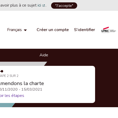
savoir plus à ce sujet
ici
.
"J'accepte"
(Lien externe)
Créer un compte
S'identifier
Français
Choisir la langue
Choose language
Aide
APE 2 SUR 2
mendons la charte
0/11/2020 - 15/03/2021
oir les étapes