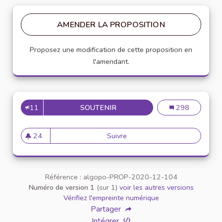
AMENDER LA PROPOSITION
Proposez une modification de cette proposition en
l'amendant.
11
SOUTENIR
INSCRIRE LA CHARTE DANS 
Inscrire la char
298
24
Suivre
Inscrire la charte dans un pr
24 abonnés
Référence : algopo-PROP-2020-12-104
Numéro de version 1
(sur 1)
voir les autres versions
Vérifiez l'empreinte numérique
Partager
Intégrer