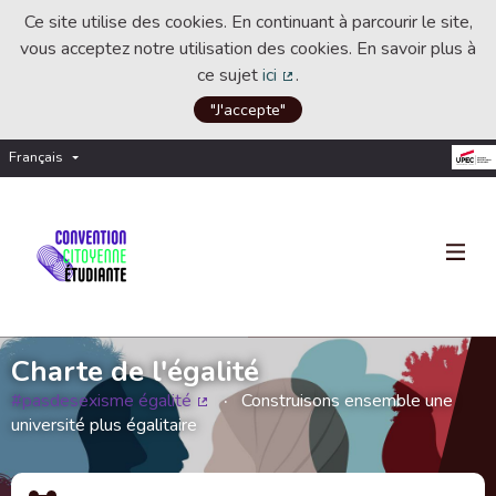
Ce site utilise des cookies. En continuant à parcourir le site,
vous acceptez notre utilisation des cookies. En savoir plus à
ce sujet
ici
.
(Lien externe)
"J'accepte"
Français
Choisir la langue
Choose language
Charte de l'égalité
#pasdesexisme égalité
Construisons ensemble une
(Lien externe)
université plus égalitaire