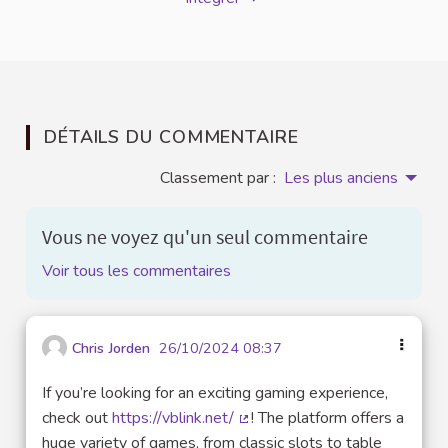
DÉTAILS DU COMMENTAIRE
Classement par :
Les plus anciens
Vous ne voyez qu'un seul commentaire
Voir tous les commentaires
Chris Jorden
26/10/2024 08:37
If you’re looking for an exciting gaming experience,
check out
https://vblink.net/
! The platform offers a
(Lien externe)
huge variety of games, from classic slots to table