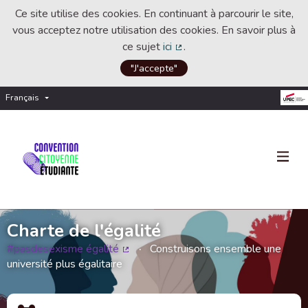
Ce site utilise des cookies. En continuant à parcourir le site,
vous acceptez notre utilisation des cookies. En savoir plus à
ce sujet
ici
.
(Lien externe)
"J'accepte"
Français
Choisir la langue
Choose language
Charte de l'égalité
#pasdesexisme égalité
Construisons ensemble une
(Lien externe)
université plus égalitaire