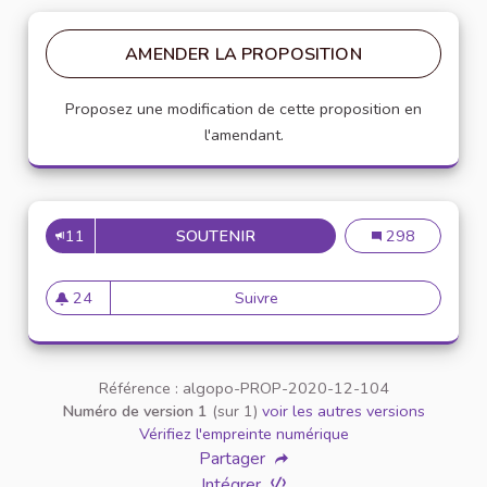
AMENDER LA PROPOSITION
Proposez une modification de cette proposition en
l'amendant.
11
SOUTENIR
INSCRIRE LA CHARTE DANS 
Inscrire la char
298
24
Suivre
Inscrire la charte dans un pr
24 abonnés
Référence : algopo-PROP-2020-12-104
Numéro de version 1
(sur 1)
voir les autres versions
Vérifiez l'empreinte numérique
Partager
Intégrer