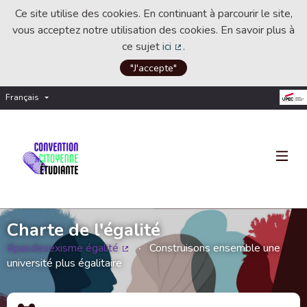
Ce site utilise des cookies. En continuant à parcourir le site,
vous acceptez notre utilisation des cookies. En savoir plus à
ce sujet
ici
.
(Lien externe)
"J'accepte"
Français
Choisir la langue
Choose language
Charte de l'égalité
#pasdesexisme égalité
Construisons ensemble une
(Lien externe)
université plus égalitaire