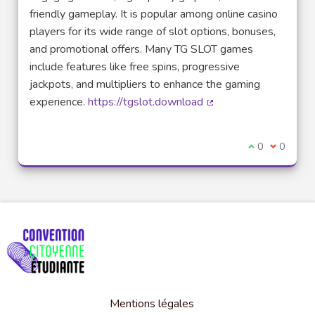
friendly gameplay. It is popular among online casino
players for its wide range of slot options, bonuses,
and promotional offers. Many TG SLOT games
include features like free spins, progressive
jackpots, and multipliers to enhance the gaming
experience.
https://tgslot.download
(Lien externe)
Je suis d'acco
0
Je ne sui
0
Mentions légales