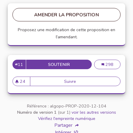
AMENDER LA PROPOSITION
Proposez une modification de cette proposition en
l'amendant.
11
SOUTENIR
INSCRIRE LA CHARTE DANS 
Inscrire la char
298
24
Suivre
Inscrire la charte dans un pr
24 abonnés
Référence : algopo-PROP-2020-12-104
Numéro de version 1
(sur 1)
voir les autres versions
Vérifiez l'empreinte numérique
Partager
Intégrer