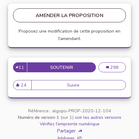
AMENDER LA PROPOSITION
Proposez une modification de cette proposition en
l'amendant.
11
SOUTENIR
INSCRIRE LA CHARTE DANS 
Inscrire la char
298
24
Suivre
Inscrire la charte dans un pr
24 abonnés
Référence : algopo-PROP-2020-12-104
Numéro de version 1
(sur 1)
voir les autres versions
Vérifiez l'empreinte numérique
Partager
Intégrer