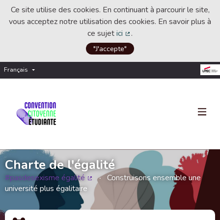
Ce site utilise des cookies. En continuant à parcourir le site,
vous acceptez notre utilisation des cookies. En savoir plus à
ce sujet
ici
.
(Lien externe)
"J'accepte"
Français
Choisir la langue
Choose language
Charte de l'égalité
#pasdesexisme égalité
Construisons ensemble une
(Lien externe)
université plus égalitaire