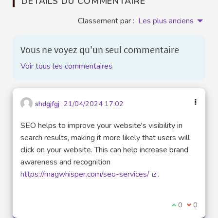
DÉTAILS DU COMMENTAIRE
Classement par :
Les plus anciens
Vous ne voyez qu'un seul commentaire
Voir tous les commentaires
shdgjfgj
21/04/2024 17:02
SEO helps to improve your website's visibility in
search results, making it more likely that users will
click on your website. This can help increase brand
awareness and recognition
https://magwhisper.com/seo-services/
.
(Lien externe)
Je suis d'acco
0
Je ne sui
0