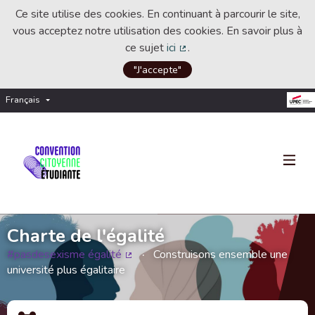
Ce site utilise des cookies. En continuant à parcourir le site,
vous acceptez notre utilisation des cookies. En savoir plus à
ce sujet
ici
.
(Lien externe)
"J'accepte"
Français
Choisir la langue
Choose language
Charte de l'égalité
#pasdesexisme égalité
Construisons ensemble une
(Lien externe)
université plus égalitaire