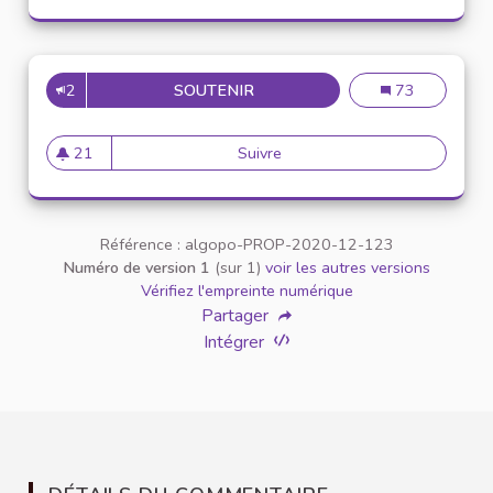
2
SOUTENIR
INCLUSION DES ÉTUDIANTS E
Inclusion des é
73
21
Suivre
Inclusion des étudiants en si
21 abonnés
Référence : algopo-PROP-2020-12-123
Numéro de version 1
(sur 1)
voir les autres versions
Vérifiez l'empreinte numérique
Partager
Intégrer