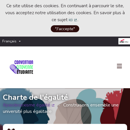
Ce site utilise des cookies. En continuant à parcourir le site,
vous acceptez notre utilisation des cookies. En savoir plus à
ce sujet
ici
.
(Lien externe)
"J'accepte"
Français
Choisir la langue
Choose language
Charte de l'égalité
#pasdesexisme égalité
Construisons ensemble une
(Lien externe)
université plus égalitaire