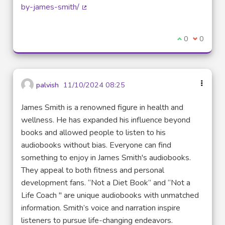
by-james-smith/
(Lien externe)
Je suis d'acco
0
Je ne sui
0
palvish
11/10/2024 08:25
James Smith is a renowned figure in health and
wellness. He has expanded his influence beyond
books and allowed people to listen to his
audiobooks without bias. Everyone can find
something to enjoy in James Smith's audiobooks.
They appeal to both fitness and personal
development fans. “Not a Diet Book” and “Not a
Life Coach " are unique audiobooks with unmatched
information. Smith’s voice and narration inspire
listeners to pursue life-changing endeavors.