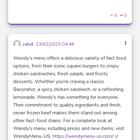
Je suis d'acco
0
Je ne sui
0
zahid
23/02/2025 04:48
Wendy’s menu offers a delicious variety of fast food
options, from their iconic square burgers to crispy
chicken sandwiches, fresh salads, and frosty
desserts. Whether you're craving a classic
Baconator, a spicy chicken sandwich, or a refreshing
lemonade, Wendy’s has something for everyone.
Their commitment to quality ingredients and fresh,
never frozen beef makes them stand out among
other fast-food chains. For a complete look at
Wendy’s menu, including prices and new items, visit
WendyMenu-US.
https://wendymenu-us.com/