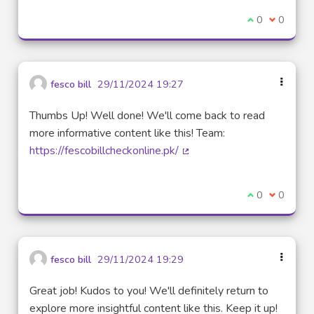
Je suis d'acco
0
Je ne sui
0
fesco bill
29/11/2024 19:27
Thumbs Up! Well done! We'll come back to read
more informative content like this! Team:
https://fescobillcheckonline.pk/
(Lien externe)
Je suis d'acco
0
Je ne sui
0
fesco bill
29/11/2024 19:29
Great job! Kudos to you! We'll definitely return to
explore more insightful content like this. Keep it up!