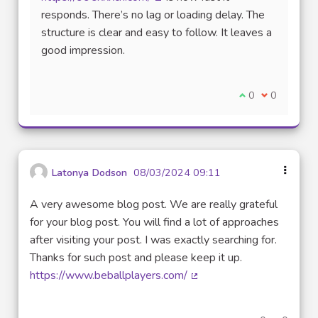
(Lien externe)
responds. There’s no lag or loading delay. The
structure is clear and easy to follow. It leaves a
good impression.
Je suis d'accord
0
Je ne suis 
0
Latonya Dodson
08/03/2024 09:11
A very awesome blog post. We are really grateful
for your blog post. You will find a lot of approaches
after visiting your post. I was exactly searching for.
Thanks for such post and please keep it up.
https://www.beballplayers.com/
(Lien externe)