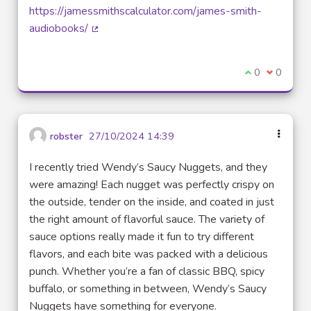
https://jamessmithscalculator.com/james-smith-
audiobooks/
(Lien externe)
Je suis d'acco
0
Je ne sui
0
robster
27/10/2024 14:39
I recently tried Wendy’s Saucy Nuggets, and they
were amazing! Each nugget was perfectly crispy on
the outside, tender on the inside, and coated in just
the right amount of flavorful sauce. The variety of
sauce options really made it fun to try different
flavors, and each bite was packed with a delicious
punch. Whether you’re a fan of classic BBQ, spicy
buffalo, or something in between, Wendy’s Saucy
Nuggets have something for everyone.