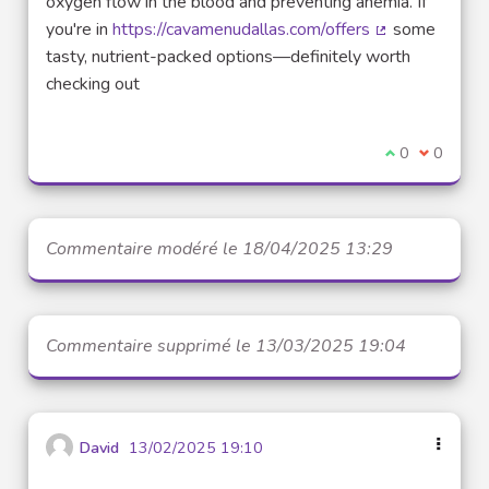
oxygen flow in the blood and preventing anemia. If
you're in
https://cavamenudallas.com/offers
some
(Lien externe)
tasty, nutrient-packed options—definitely worth
checking out
Je suis d'acco
0
Je ne sui
0
Commentaire modéré le 18/04/2025 13:29
Commentaire supprimé le 13/03/2025 19:04
David
13/02/2025 19:10