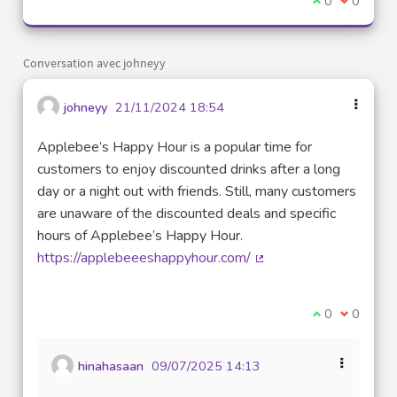
Je suis d'acco
0
Je ne sui
0
Conversation avec johneyy
johneyy
21/11/2024 18:54
Applebee’s Happy Hour is a popular time for
customers to enjoy discounted drinks after a long
day or a night out with friends. Still, many customers
are unaware of the discounted deals and specific
hours of Applebee’s Happy Hour.
https://applebeeeshappyhour.com/
(Lien externe)
Je suis d'acco
0
Je ne sui
0
hinahasaan
09/07/2025 14:13