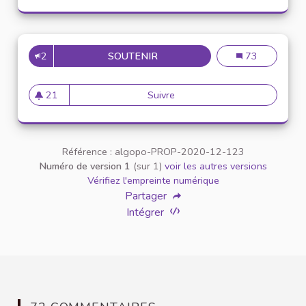
2
SOUTENIR
INCLUSION DES ÉTUDIANTS E
Inclusion des é
73
21
Suivre
Inclusion des étudiants en si
21 abonnés
Référence : algopo-PROP-2020-12-123
Numéro de version 1
(sur 1)
voir les autres versions
Vérifiez l'empreinte numérique
Partager
Intégrer