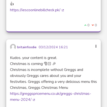
👍
https://iescoonlinebillcheck.pk/
(Lien externe)
Je suis d'acco
0
Je ne sui
0
britainfoodie
03/12/2024 16:21
Kudos. your content is great.
Christmas is coming 🎅🏻 🎉
Christmas is incomplete without Greggs and
obviously Greggs cares about you and your
festivities. Greggs offering a very delicious menu this
Christmas, Greggs Christmas Menu
https://greggspricemenu.co.uk/greggs-christmas-
menu-2024/
(Lien externe)