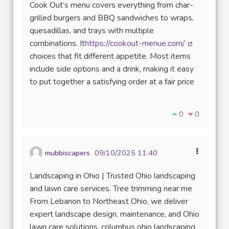
Cook Out’s menu covers everything from char-
grilled burgers and BBQ sandwiches to wraps,
quesadillas, and trays with multiple
combinations. It
https://cookout-menue.com/
(Lien exter
choices that fit different appetite. Most items
include side options and a drink, making it easy
to put together a satisfying order at a fair price
Je suis d'accord
0
Je ne suis 
0
mubbiscapers
09/10/2025 11:40
Landscaping in Ohio | Trusted Ohio landscaping
and lawn care services. Tree trimming near me
From Lebanon to Northeast Ohio, we deliver
expert landscape design, maintenance, and Ohio
lawn care solutions. columbus ohio landscaping