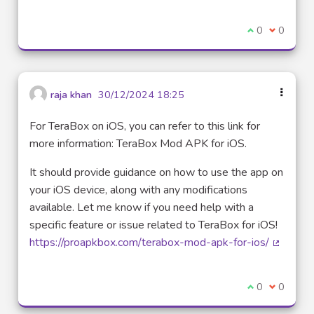
Je suis d'acco
0
Je ne sui
0
raja khan
30/12/2024 18:25
For TeraBox on iOS, you can refer to this link for
more information: TeraBox Mod APK for iOS.
It should provide guidance on how to use the app on
your iOS device, along with any modifications
available. Let me know if you need help with a
specific feature or issue related to TeraBox for iOS!
https://proapkbox.com/terabox-mod-apk-for-ios/
(Lien ex
Je suis d'acco
0
Je ne sui
0