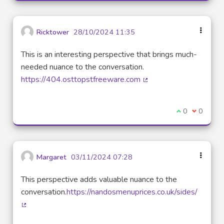
Ricktower
28/10/2024 11:35
This is an interesting perspective that brings much-
needed nuance to the conversation.
https://404.osttopstfreeware.com
(Lien externe)
Je suis d'acco
0
Je ne sui
0
Margaret
03/11/2024 07:28
This perspective adds valuable nuance to the
conversation.
https://nandosmenuprices.co.uk/sides/
(Lien externe)