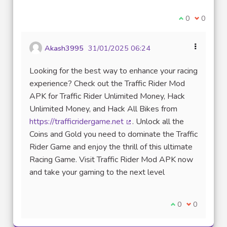
Je suis d'acco
0
Je ne sui
0
Akash3995
31/01/2025 06:24
Looking for the best way to enhance your racing
experience? Check out the Traffic Rider Mod
APK for Traffic Rider Unlimited Money, Hack
Unlimited Money, and Hack All Bikes from
https://trafficridergame.net
. Unlock all the
(Lien externe)
Coins and Gold you need to dominate the Traffic
Rider Game and enjoy the thrill of this ultimate
Racing Game. Visit Traffic Rider Mod APK now
and take your gaming to the next level
Je suis d'accord
0
Je ne suis 
0