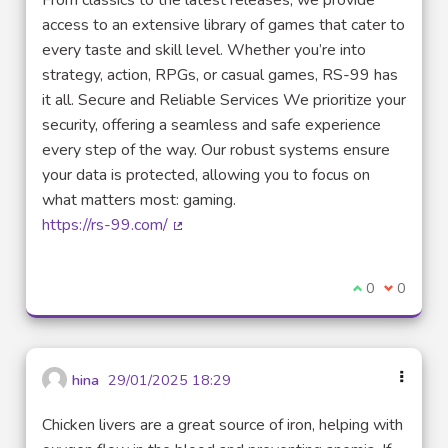
From classics to the latest releases, we provide
access to an extensive library of games that cater to
every taste and skill level. Whether you’re into
strategy, action, RPGs, or casual games, RS-99 has
it all. Secure and Reliable Services We prioritize your
security, offering a seamless and safe experience
every step of the way. Our robust systems ensure
your data is protected, allowing you to focus on
what matters most: gaming.
https://rs-99.com/
(Lien externe)
Je suis d'acco
0
Je ne sui
0
hina
29/01/2025 18:29
Chicken livers are a great source of iron, helping with