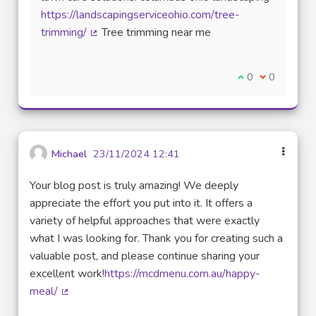
https://landscapingserviceohio.com/tree-
trimming/
Tree trimming near me
(Lien externe)
Je suis d'accord
0
Je ne suis 
0
Michael
23/11/2024 12:41
Your blog post is truly amazing! We deeply
appreciate the effort you put into it. It offers a
variety of helpful approaches that were exactly
what I was looking for. Thank you for creating such a
valuable post, and please continue sharing your
excellent work!
https://mcdmenu.com.au/happy-
meal/
(Lien externe)