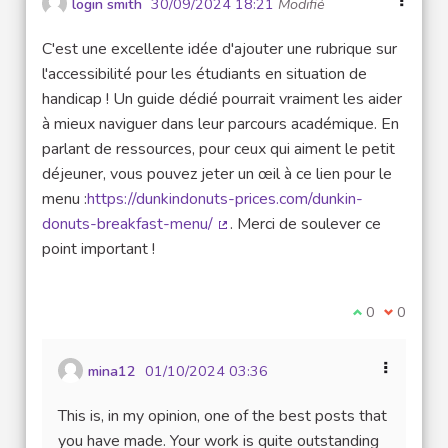
login smith
30/09/2024 18:21
Modifié
C'est une excellente idée d'ajouter une rubrique sur
l'accessibilité pour les étudiants en situation de
handicap ! Un guide dédié pourrait vraiment les aider
à mieux naviguer dans leur parcours académique. En
parlant de ressources, pour ceux qui aiment le petit
déjeuner, vous pouvez jeter un œil à ce lien pour le
menu :
https://dunkindonuts-prices.com/dunkin-
donuts-breakfast-menu/
. Merci de soulever ce
(Lien externe)
point important !
Je suis d'acco
0
Je ne sui
0
mina12
01/10/2024 03:36
This is, in my opinion, one of the best posts that
you have made. Your work is quite outstanding