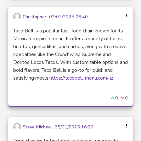
Christopher
02/01/2025 06:40
Taco Bell is a popular fast-food chain known for its
Mexican-inspired menu. It offers a variety of tacos,
burritos, quesadillas, and nachos, along with creative
specialties like the Crunchwrap Supreme and
Doritos Locos Tacos. With customizable options and
bold flavors, Taco Bell is a go-to for quick and
satisfying meals.
https://tacobell-menu.com/
(Lien externe)
Je suis d'acco
0
Je ne sui
0
Steve Micheal
25/01/2025 16:26