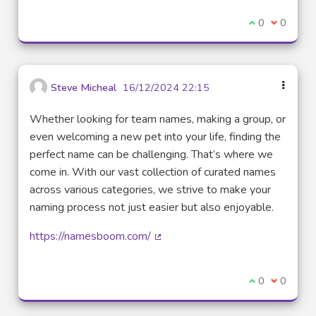
Je suis d'acco
0
Je ne sui
0
Steve Micheal
16/12/2024 22:15
Whether looking for team names, making a group, or
even welcoming a new pet into your life, finding the
perfect name can be challenging. That’s where we
come in. With our vast collection of curated names
across various categories, we strive to make your
naming process not just easier but also enjoyable.
https://namesboom.com/
(Lien externe)
Je suis d'acco
0
Je ne sui
0