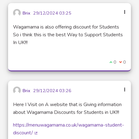
Brix
29/12/2024 03:25
Wagamama is also offering discount for Students
So i think this is the best Way to Support Students
In UK!!!
Je suis d'acco
0
Je ne sui
0
Brix
29/12/2024 03:26
Here I Visit on A website that is Giving information
about Wagamama Discounts for Students in UK!!!
https://menuwagamama.co.uk/wagamama-student-
discount/
(Lien externe)