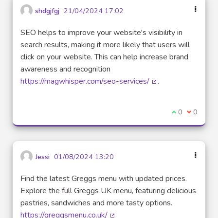
shdgjfgj
21/04/2024 17:02
SEO helps to improve your website's visibility in
search results, making it more likely that users will
click on your website. This can help increase brand
awareness and recognition
https://magwhisper.com/seo-services/
.
(Lien externe)
Je suis d'acco
0
Je ne sui
0
Jessi
01/08/2024 13:20
Find the latest Greggs menu with updated prices.
Explore the full Greggs UK menu, featuring delicious
pastries, sandwiches and more tasty options.
https://greggsmenu.co.uk/