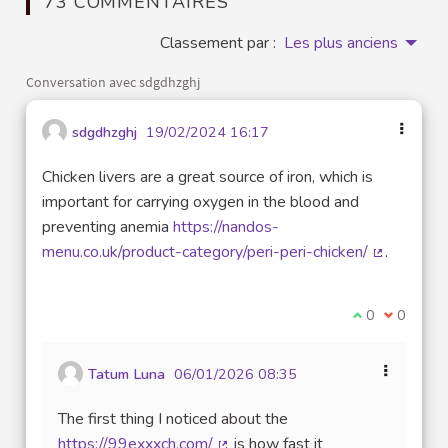
73 COMMENTAIRES
Classement par :
Les plus anciens
Conversation avec sdgdhzghj
sdgdhzghj
19/02/2024 16:17
Chicken livers are a great source of iron, which is
important for carrying oxygen in the blood and
preventing anemia
https://nandos-
menu.co.uk/product-category/peri-peri-chicken/
.
(Lien exte
Je suis d'acco
0
Je ne sui
0
Tatum Luna
06/01/2026 08:35
The first thing I noticed about the
https://99exxxch.com/
is how fast it