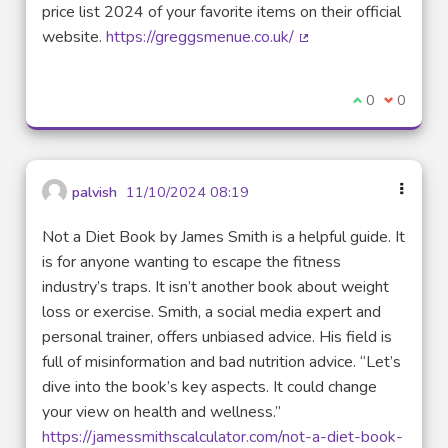
price list 2024 of your favorite items on their official
website.
https://greggsmenue.co.uk/
(Lien externe)
Je suis d'acco
0
Je ne sui
0
palvish
11/10/2024 08:19
Not a Diet Book by James Smith is a helpful guide. It
is for anyone wanting to escape the fitness
industry’s traps. It isn’t another book about weight
loss or exercise. Smith, a social media expert and
personal trainer, offers unbiased advice. His field is
full of misinformation and bad nutrition advice. “Let’s
dive into the book’s key aspects. It could change
your view on health and wellness.”
https://jamessmithscalculator.com/not-a-diet-book-