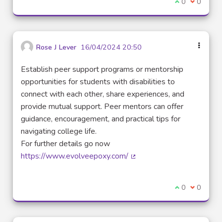
Je suis d'acco
0
Je ne sui
0
Rose J Lever
16/04/2024 20:50
Establish peer support programs or mentorship
opportunities for students with disabilities to
connect with each other, share experiences, and
provide mutual support. Peer mentors can offer
guidance, encouragement, and practical tips for
navigating college life.
For further details go now
https://www.evolveepoxy.com/
(Lien externe)
Je suis d'acco
0
Je ne sui
0