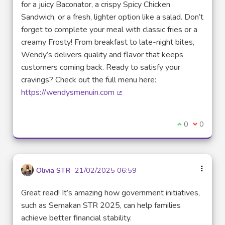
for a juicy Baconator, a crispy Spicy Chicken
Sandwich, or a fresh, lighter option like a salad. Don’t
forget to complete your meal with classic fries or a
creamy Frosty! From breakfast to late-night bites,
Wendy’s delivers quality and flavor that keeps
customers coming back. Ready to satisfy your
cravings? Check out the full menu here:
https://wendysmenuin.com
(Lien externe)
Je suis d'acco
0
Je ne sui
0
Olivia STR
21/02/2025 06:59
Great read! It’s amazing how government initiatives,
such as Semakan STR 2025, can help families
achieve better financial stability.