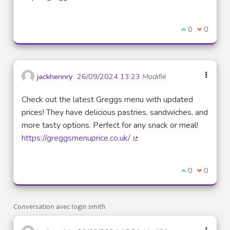
(Lien externe)
Je suis d'acco
0
Je ne sui
0
jackhennry
26/09/2024 13:23
Modifié
Check out the latest Greggs menu with updated
prices! They have delicious pastries, sandwiches, and
more tasty options. Perfect for any snack or meal!
https://greggsmenuprice.co.uk/
(Lien externe)
Je suis d'acco
0
Je ne sui
0
Conversation avec login smith