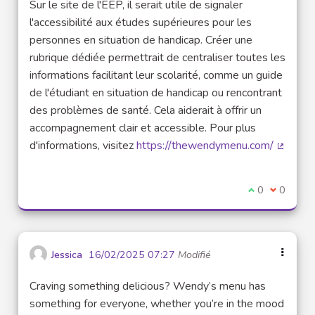
Sur le site de l'EEP, il serait utile de signaler
l'accessibilité aux études supérieures pour les
personnes en situation de handicap. Créer une
rubrique dédiée permettrait de centraliser toutes les
informations facilitant leur scolarité, comme un guide
de l'étudiant en situation de handicap ou rencontrant
des problèmes de santé. Cela aiderait à offrir un
accompagnement clair et accessible. Pour plus
d'informations, visitez
https://thewendymenu.com/
(Lien e
Je suis d'acco
0
Je ne sui
0
Jessica
16/02/2025 07:27
Modifié
Craving something delicious? Wendy’s menu has
something for everyone, whether you’re in the mood