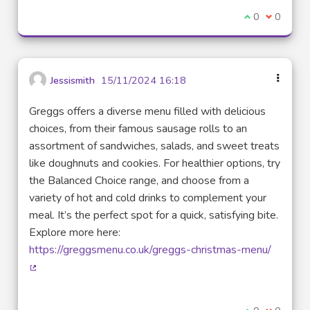
Je suis d'acco
0
Je ne sui
0
Jessismith
15/11/2024 16:18
Greggs offers a diverse menu filled with delicious
choices, from their famous sausage rolls to an
assortment of sandwiches, salads, and sweet treats
like doughnuts and cookies. For healthier options, try
the Balanced Choice range, and choose from a
variety of hot and cold drinks to complement your
meal. It’s the perfect spot for a quick, satisfying bite.
Explore more here:
https://greggsmenu.co.uk/greggs-christmas-menu/
(Lien externe)