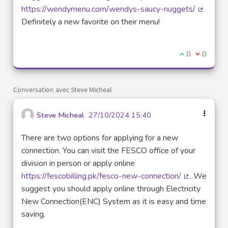
https://wendymenu.com/wendys-saucy-nuggets/
(Lien ex
Definitely a new favorite on their menu!
Je suis d'acco
0
Je ne sui
0
Conversation avec Steve Micheal
Steve Micheal
27/10/2024 15:40
There are two options for applying for a new
connection. You can visit the FESCO office of your
division in person or apply online
https://fescobilling.pk/fesco-new-connection/
. We
(Lien extern
suggest you should apply online through Electricity
New Connection(ENC) System as it is easy and time
saving.