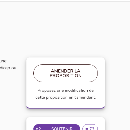
 une
ndicap ou
AMENDER LA
PROPOSITION
Proposez une modification de
cette proposition en l'amendant.
2
SOUTENIR
INCLUSION DES ÉTUDIANTS
Inclusion des étudiants
73