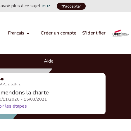
savoir plus à ce sujet
ici
.
"J'accepte"
(Lien externe)
Créer un compte
S'identifier
Français
Choisir la langue
Choose language
Aide
APE 2 SUR 2
mendons la charte
0/11/2020 - 15/03/2021
oir les étapes