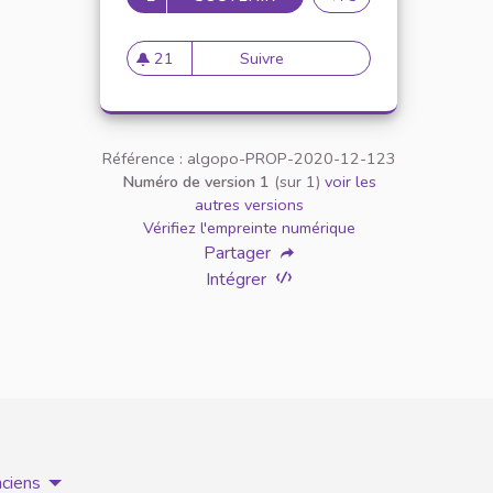
21
Suivre
Inclusion des étudiants en si
21 abonnés
Référence : algopo-PROP-2020-12-123
Numéro de version 1
(sur 1)
voir les
autres versions
Vérifiez l'empreinte numérique
Partager
Intégrer
nciens