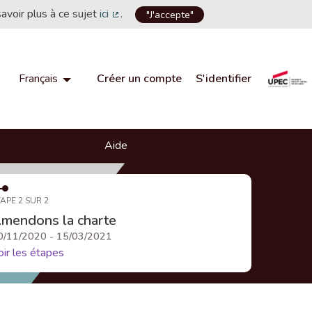
savoir plus à ce sujet
ici
.
"J'accepte"
(Lien externe)
Créer un compte
S'identifier
Français
Choisir la langue
Choose language
Aide
APE 2 SUR 2
mendons la charte
0/11/2020 - 15/03/2021
oir les étapes