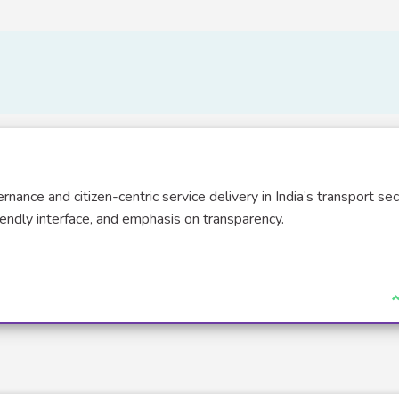
nance and citizen-centric service delivery in India’s transport sec
iendly interface, and emphasis on transparency.
J