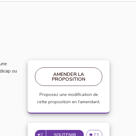
 une
ndicap ou
AMENDER LA
PROPOSITION
Proposez une modification de
cette proposition en l'amendant.
2
SOUTENIR
INCLUSION DES ÉTUDIANTS
Inclusion des étudiants
73