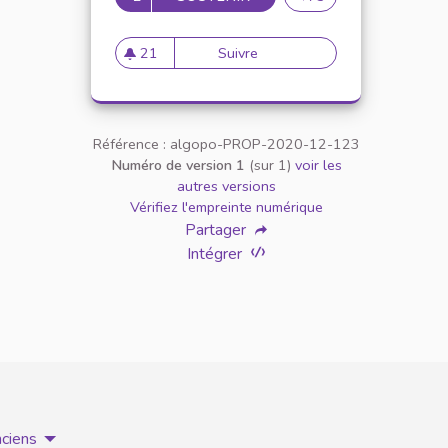
21
Suivre
Inclusion des étudiants en si
21 abonnés
Référence : algopo-PROP-2020-12-123
Numéro de version 1
(sur 1)
voir les
autres versions
Vérifiez l'empreinte numérique
Partager
Intégrer
nciens