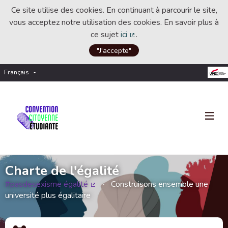
Ce site utilise des cookies. En continuant à parcourir le site,
vous acceptez notre utilisation des cookies. En savoir plus à
ce sujet
ici
.
(Lien externe)
"J'accepte"
Français
Choisir la langue
Choose language
Charte de l'égalité
#pasdesexisme égalité
Construisons ensemble une
(Lien externe)
université plus égalitaire