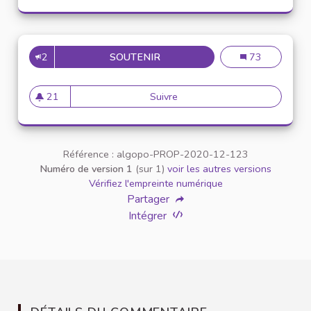
2
SOUTENIR
INCLUSION DES ÉTUDIANTS E
Inclusion des é
73
21
Suivre
Inclusion des étudiants en si
21 abonnés
Référence : algopo-PROP-2020-12-123
Numéro de version 1
(sur 1)
voir les autres versions
Vérifiez l'empreinte numérique
Partager
Intégrer