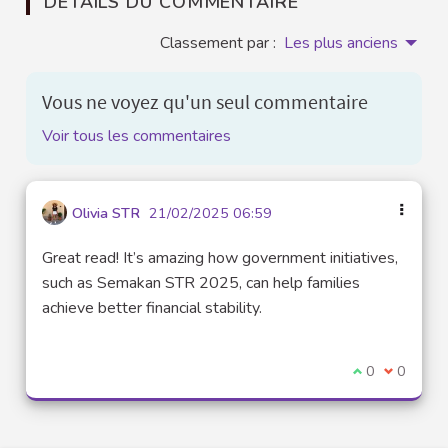
DÉTAILS DU COMMENTAIRE
Classement par :
Les plus anciens
Vous ne voyez qu'un seul commentaire
Voir tous les commentaires
Olivia STR
21/02/2025 06:59
Great read! It’s amazing how government initiatives,
such as Semakan STR 2025, can help families
achieve better financial stability.
Je suis d'acco
0
Je ne sui
0