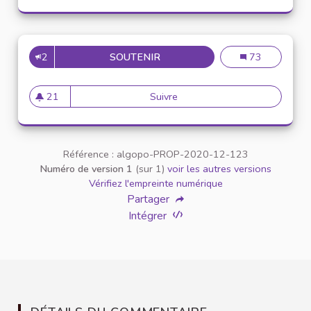
2
SOUTENIR
INCLUSION DES ÉTUDIANTS E
Inclusion des é
73
21
Suivre
Inclusion des étudiants en si
21 abonnés
Référence : algopo-PROP-2020-12-123
Numéro de version 1
(sur 1)
voir les autres versions
Vérifiez l'empreinte numérique
Partager
Intégrer