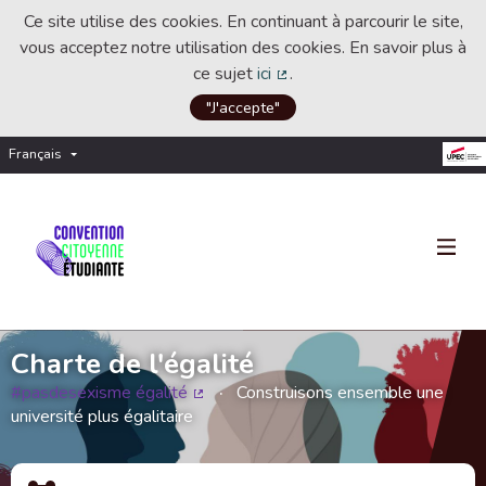
Ce site utilise des cookies. En continuant à parcourir le site,
vous acceptez notre utilisation des cookies. En savoir plus à
ce sujet
ici
.
(Lien externe)
"J'accepte"
Français
Choisir la langue
Choose language
Charte de l'égalité
#pasdesexisme égalité
Construisons ensemble une
(Lien externe)
université plus égalitaire