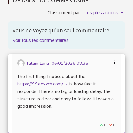
DÉTAILS DU COMMENTAIRE
Classement par :
Les plus anciens
Vous ne voyez qu'un seul commentaire
Voir tous les commentaires
Tatum Luna
06/01/2026 08:35
The first thing I noticed about the
https://99exxxch.com/
is how fast it
(Lien externe)
responds. There’s no lag or loading delay. The
structure is clear and easy to follow. It leaves a
good impression.
Je suis d'accord
0
Je ne suis 
0