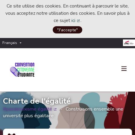
Ce site utilise des cookies. En continuant à parcourir le site,
vous acceptez notre utilisation des cookies. En savoir plus à
ce sujet
ici
.
(Lien externe)
"J'accepte"
Français
Choisir la langue
Choose language
Charte de l'égalité
#pasdesexisme égalité
Construisons ensemble une
(Lien externe)
université plus égalitaire