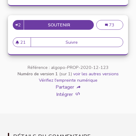
2
SOUTENIR
INCLUSION DES ÉTUDIANTS E
Inclusion des é
73
21
Suivre
Inclusion des étudiants en si
21 abonnés
Référence : algopo-PROP-2020-12-123
Numéro de version 1
(sur 1)
voir les autres versions
Vérifiez l'empreinte numérique
Partager
Intégrer