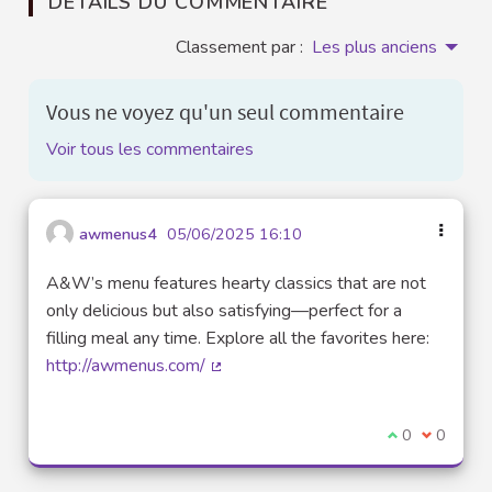
DÉTAILS DU COMMENTAIRE
Classement par :
Les plus anciens
Vous ne voyez qu'un seul commentaire
Voir tous les commentaires
awmenus4
05/06/2025 16:10
A&W’s menu features hearty classics that are not
only delicious but also satisfying—perfect for a
filling meal any time. Explore all the favorites here:
http://awmenus.com/
(Lien externe)
Je suis d'acco
0
Je ne sui
0