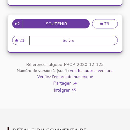
2
SOUTENIR
INCLUSION DES ÉTUDIANTS E
Inclusion des é
73
21
Suivre
Inclusion des étudiants en si
21 abonnés
Référence : algopo-PROP-2020-12-123
Numéro de version 1
(sur 1)
voir les autres versions
Vérifiez l'empreinte numérique
Partager
Intégrer