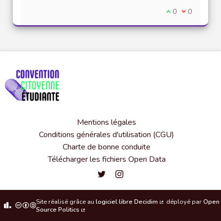
Je suis d'accord
0
Je ne suis 
0
Mentions légales
Conditions générales d'utilisation (CGU)
Charte de bonne conduite
Télécharger les fichiers Open Data
Convention citoyenne étudiante de l'
Convention citoyenne étudiante 
Site réalisé grâce au
logiciel libre Decidim
déployé par
Open
(Lien externe)
Source Politics
(Lien externe)