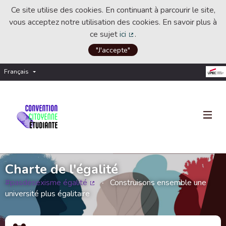
Ce site utilise des cookies. En continuant à parcourir le site,
vous acceptez notre utilisation des cookies. En savoir plus à
ce sujet
ici
.
(Lien externe)
"J'accepte"
Français
Choisir la langue
Choose language
Charte de l'égalité
#pasdesexisme égalité
Construisons ensemble une
(Lien externe)
université plus égalitaire