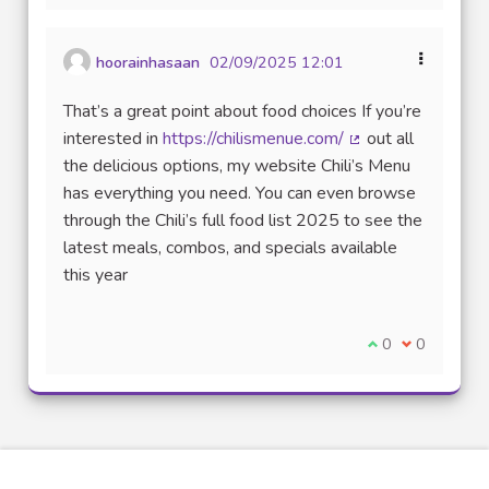
hoorainhasaan
02/09/2025 12:01
That’s a great point about food choices If you’re
interested in
https://chilismenue.com/
out all
(Lien externe)
the delicious options, my website Chili’s Menu
has everything you need. You can even browse
through the Chili’s full food list 2025 to see the
latest meals, combos, and specials available
this year
Je suis d'accord
0
Je ne suis 
0