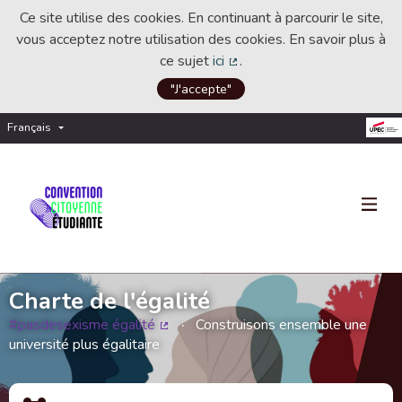
Ce site utilise des cookies. En continuant à parcourir le site,
vous acceptez notre utilisation des cookies. En savoir plus à
ce sujet
ici
.
(Lien externe)
"J'accepte"
Français
Choisir la langue
Choose language
Charte de l'égalité
#pasdesexisme égalité
Construisons ensemble une
(Lien externe)
université plus égalitaire