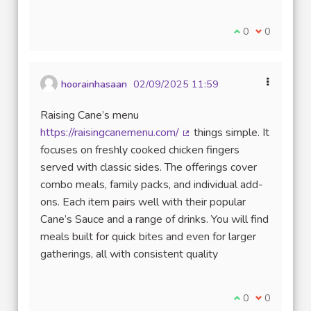
Je suis d'accord
0
Je ne suis 
0
hoorainhasaan
02/09/2025 11:59
Raising Cane’s menu
https://raisingcanemenu.com/
things simple. It
(Lien externe)
focuses on freshly cooked chicken fingers
served with classic sides. The offerings cover
combo meals, family packs, and individual add-
ons. Each item pairs well with their popular
Cane’s Sauce and a range of drinks. You will find
meals built for quick bites and even for larger
gatherings, all with consistent quality
Je suis d'accord
0
Je ne suis 
0