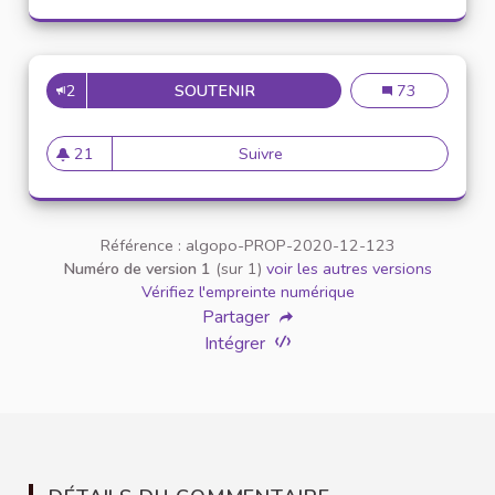
2
SOUTENIR
INCLUSION DES ÉTUDIANTS E
Inclusion des é
73
21
Suivre
Inclusion des étudiants en si
21 abonnés
Référence : algopo-PROP-2020-12-123
Numéro de version 1
(sur 1)
voir les autres versions
Vérifiez l'empreinte numérique
Partager
Intégrer