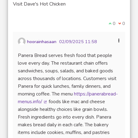
(Lien externe)
Visit Dave's Hot Chicken
Je suis d'acco
0
Je ne sui
0
hoorainhasaan
02/09/2025 11:58
Panera Bread serves fresh food that people
love every day. The restaurant chain offers
sandwiches, soups, salads, and baked goods
across thousands of locations. Customers visit
Panera for quick lunches, family dinners, and
morning coffee. The menu
https://panerabread-
menus.info/
foods like mac and cheese
(Lien externe)
alongside healthy choices like grain bowls.
Fresh ingredients go into every dish. Panera
makes bread daily in each cafe. The bakery
items include cookies, muffins, and pastries