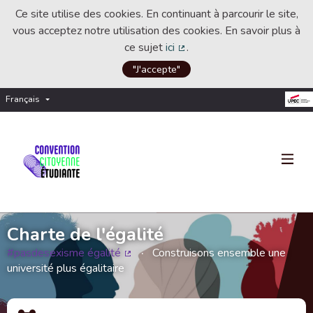
Ce site utilise des cookies. En continuant à parcourir le site,
vous acceptez notre utilisation des cookies. En savoir plus à
ce sujet
ici
.
(Lien externe)
"J'accepte"
Français
Choisir la langue
Choose language
Charte de l'égalité
#pasdesexisme égalité
Construisons ensemble une
(Lien externe)
université plus égalitaire