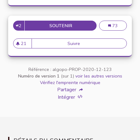
2
SOUTENIR
INCLUSION DES ÉTUDIANTS E
Inclusion des é
73
21
Suivre
Inclusion des étudiants en si
21 abonnés
Référence : algopo-PROP-2020-12-123
Numéro de version 1
(sur 1)
voir les autres versions
Vérifiez l'empreinte numérique
Partager
Intégrer