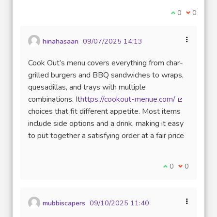
Je suis d'acco
0
Je ne sui
0
hinahasaan
09/07/2025 14:13
Cook Out’s menu covers everything from char-
grilled burgers and BBQ sandwiches to wraps,
quesadillas, and trays with multiple
combinations. It
https://cookout-menue.com/
(Lien exter
choices that fit different appetite. Most items
include side options and a drink, making it easy
to put together a satisfying order at a fair price
Je suis d'accord
0
Je ne suis 
0
mubbiscapers
09/10/2025 11:40