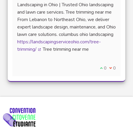
Landscaping in Ohio | Trusted Ohio landscaping
and lawn care services. Tree trimming near me
From Lebanon to Northeast Ohio, we deliver
expert landscape design, maintenance, and Ohio
lawn care solutions. columbus ohio landscaping
https://landscapingserviceohio.com/tree-
trimming/
Tree trimming near me
(Lien externe)
Je suis d'accord
0
Je ne suis 
0