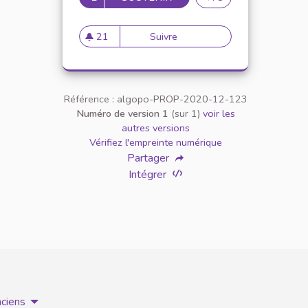
21
Suivre
Inclusion des étudiants en si
21 abonnés
Référence : algopo-PROP-2020-12-123
Numéro de version 1
(sur 1)
voir les
autres versions
Vérifiez l'empreinte numérique
Partager
Intégrer
nciens