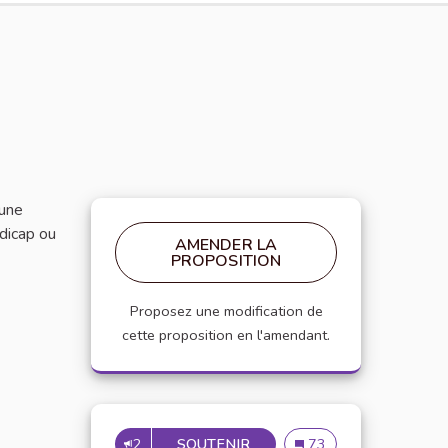
 une
ndicap ou
AMENDER LA
PROPOSITION
Proposez une modification de
cette proposition en l'amendant.
2
SOUTENIR
INCLUSION DES ÉTUDIANTS
Inclusion des étudiants
73