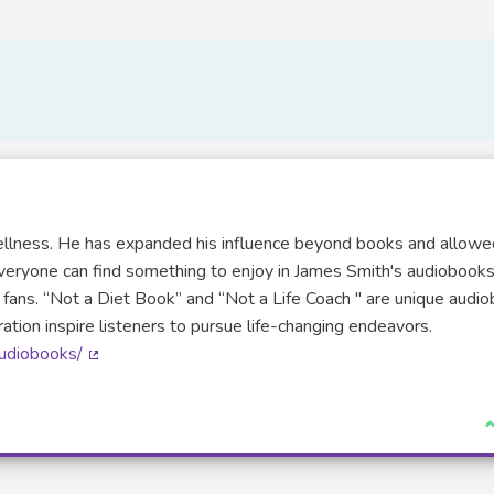
wellness. He has expanded his influence beyond books and allowe
Everyone can find something to enjoy in James Smith's audiobooks
fans. “Not a Diet Book” and “Not a Life Coach " are unique audi
ation inspire listeners to pursue life-changing endeavors.
audiobooks/
(Lien externe)
J