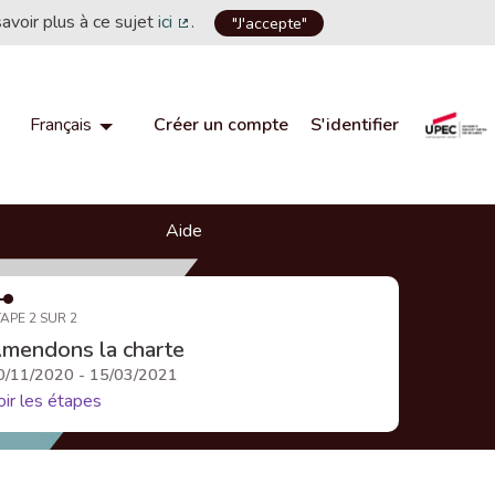
savoir plus à ce sujet
ici
.
"J'accepte"
(Lien externe)
Créer un compte
S'identifier
Français
Choisir la langue
Choose language
Aide
APE 2 SUR 2
mendons la charte
0/11/2020 - 15/03/2021
oir les étapes