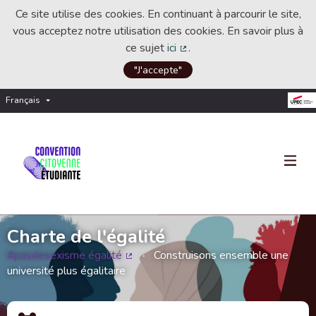
Ce site utilise des cookies. En continuant à parcourir le site,
vous acceptez notre utilisation des cookies. En savoir plus à
ce sujet
ici
.
(Lien externe)
"J'accepte"
Français
Choisir la langue
Choose language
Charte de l'égalité
#pasdesexisme égalité
Construisons ensemble une
(Lien externe)
université plus égalitaire