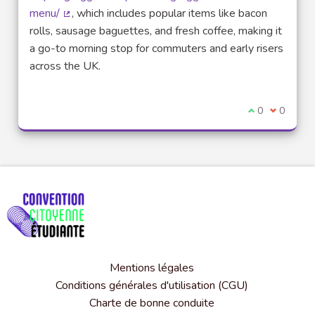
menu/
, which includes popular items like bacon
(Lien externe)
rolls, sausage baguettes, and fresh coffee, making it
a go-to morning stop for commuters and early risers
across the UK.
Je suis d'acco
0
Je ne sui
0
Mentions légales
Conditions générales d'utilisation (CGU)
Charte de bonne conduite