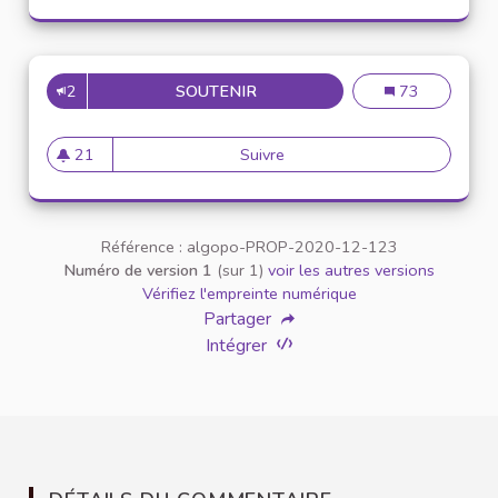
2
SOUTENIR
INCLUSION DES ÉTUDIANTS E
Inclusion des é
73
21
Suivre
Inclusion des étudiants en si
21 abonnés
Référence : algopo-PROP-2020-12-123
Numéro de version 1
(sur 1)
voir les autres versions
Vérifiez l'empreinte numérique
Partager
Intégrer