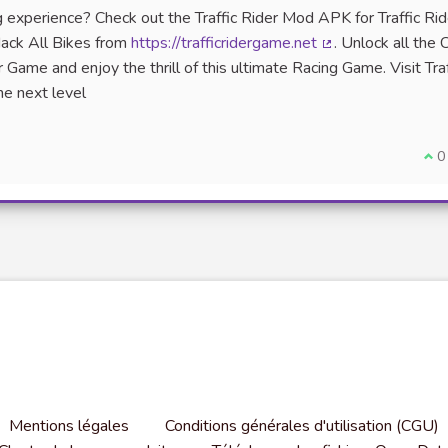
 experience? Check out the Traffic Rider Mod APK for Traffic Rid
ack All Bikes from
https://trafficridergame.net
. Unlock all the 
(Lien externe)
Game and enjoy the thrill of this ultimate Racing Game. Visit Traf
e next level
Je 
0
Mentions légales
Conditions générales d'utilisation (CGU)