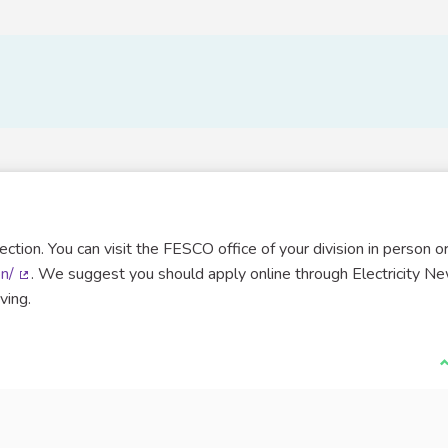
ction. You can visit the FESCO office of your division in person o
on/
. We suggest you should apply online through Electricity N
(Lien externe)
ving.
J