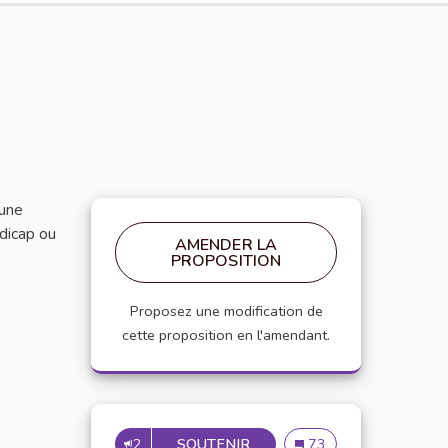
 une
ndicap ou
AMENDER LA
PROPOSITION
Proposez une modification de
cette proposition en l'amendant.
2
SOUTENIR
INCLUSION DES ÉTUDIANTS
Inclusion des étudiants
73