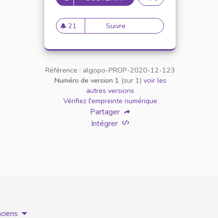
21
Suivre
Inclusion des étudiants en si
21 abonnés
Référence : algopo-PROP-2020-12-123
Numéro de version 1
(sur 1)
voir les
autres versions
Vérifiez l'empreinte numérique
Partager
Intégrer
nciens