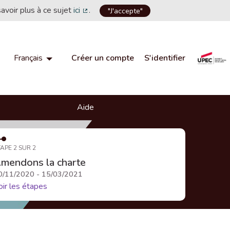
savoir plus à ce sujet
ici
.
"J'accepte"
(Lien externe)
Créer un compte
S'identifier
Français
Choisir la langue
Choose language
Aide
APE 2 SUR 2
mendons la charte
0/11/2020 - 15/03/2021
oir les étapes