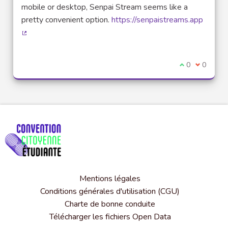
mobile or desktop, Senpai Stream seems like a
pretty convenient option.
https://senpaistreams.app
(Lien externe)
Je suis d'acco
0
Je ne sui
0
Mentions légales
Conditions générales d'utilisation (CGU)
Charte de bonne conduite
Télécharger les fichiers Open Data