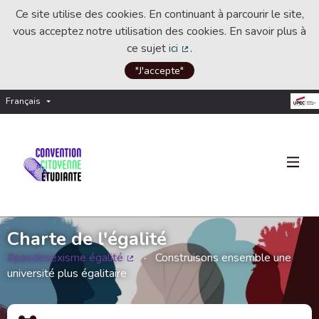
Ce site utilise des cookies. En continuant à parcourir le site,
vous acceptez notre utilisation des cookies. En savoir plus à
ce sujet
ici
.
(Lien externe)
"J'accepte"
Français
Choisir la langue
Choose language
Charte de l'égalité
#pasdesexisme égalité
Construisons ensemble une
(Lien externe)
université plus égalitaire