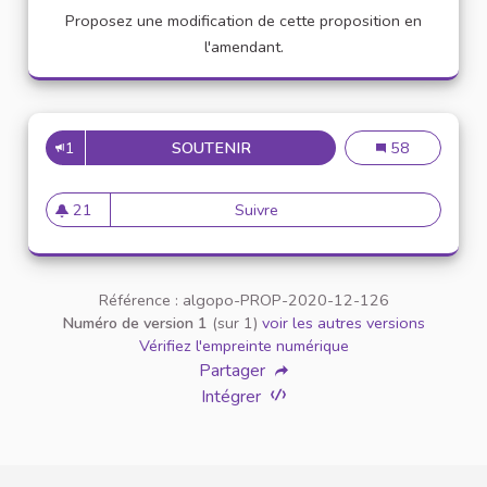
Proposez une modification de cette proposition en
l'amendant.
1
SOUTENIR
VEUILLEZ AU RESPECT MUTUE
Veuillez au resp
58
21
Suivre
Veuillez au respect mutuel ent
21 abonnés
Référence : algopo-PROP-2020-12-126
Numéro de version 1
(sur 1)
voir les autres versions
Vérifiez l'empreinte numérique
Partager
Intégrer