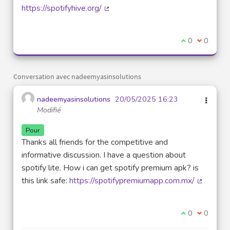
https://spotifyhive.org/
(Lien externe)
Je suis d'acco
0
Je ne sui
0
Conversation avec nadeemyasinsolutions
nadeemyasinsolutions
20/05/2025 16:23
Modifié
Pour
Thanks all friends for the competitive and
informative discussion. I have a question about
spotify lite. How i can get spotify premium apk? is
this link safe:
https://spotifypremiumapp.com.mx/
(Lien ext
Je suis d'acco
0
Je ne sui
0