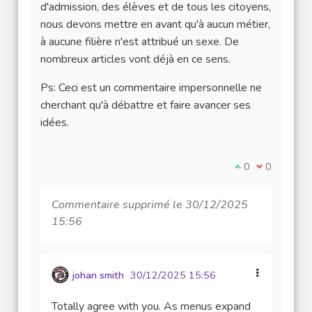
d'admission, des élèves et de tous les citoyens,
nous devons mettre en avant qu'à aucun métier,
à aucune filière n'est attribué un sexe. De
nombreux articles vont déjà en ce sens.
Ps: Ceci est un commentaire impersonnelle ne
cherchant qu'à débattre et faire avancer ses
idées.
Je suis d'accord
0
Je ne suis 
0
Commentaire supprimé le 30/12/2025
15:56
johan smith
30/12/2025 15:56
Totally agree with you. As menus expand