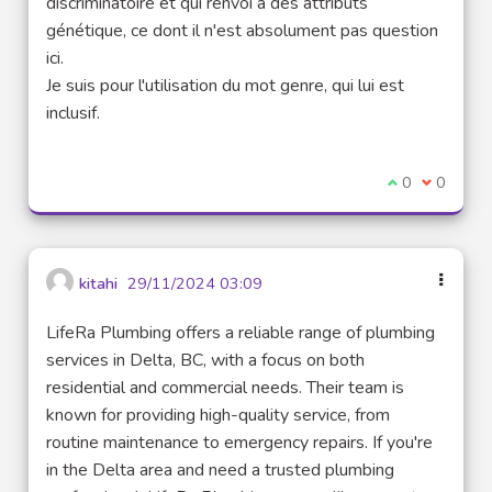
discriminatoire et qui renvoi à des attributs
génétique, ce dont il n'est absolument pas question
ici.
Je suis pour l'utilisation du mot genre, qui lui est
inclusif.
Je suis d'acco
0
Je ne sui
0
kitahi
29/11/2024 03:09
LifeRa Plumbing offers a reliable range of plumbing
services in Delta, BC, with a focus on both
residential and commercial needs. Their team is
known for providing high-quality service, from
routine maintenance to emergency repairs. If you're
in the Delta area and need a trusted plumbing