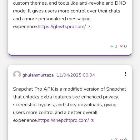
custom themes, and tools like anti-revoke and DND
mode. It gives users more control over their chats
and a more personalized messaging
experience.
https://gbwtspro.com/
(Lien externe)
Je suis d'acco
0
Je ne sui
0
ghulammurtaza
11/04/2025 09:04
Snapchat Pro APK is a modified version of Snapchat
that unlocks extra features like enhanced privacy,
screenshot bypass, and story downloads, giving
users more control and a better overall
experience.
https://snepchtpro.com/
(Lien externe)
Je suis d'acco
0
Je ne sui
0