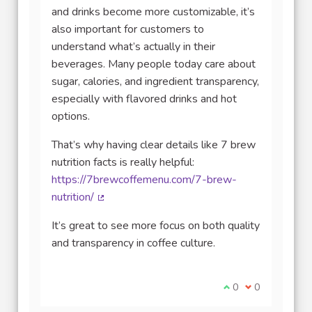
and drinks become more customizable, it’s
also important for customers to
understand what’s actually in their
beverages. Many people today care about
sugar, calories, and ingredient transparency,
especially with flavored drinks and hot
options.
That’s why having clear details like 7 brew
nutrition facts is really helpful:
https://7brewcoffemenu.com/7-brew-
nutrition/
(Lien externe)
It’s great to see more focus on both quality
and transparency in coffee culture.
Je suis d'accord av
0
Je ne suis pas
0