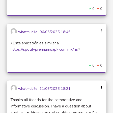
Je suis d'acco
0
Je ne sui
0
whatmubile
06/06/2025 18:46
¿Esta aplicación es similar a
https://spotifypremiumsapk.com.mx/
?
(Lien externe)
Je suis d'acco
0
Je ne sui
0
whatmubile
11/06/2025 18:21
Thanks all friends for the competitive and
informative discussion. I have a question about
spotify lite. How i can get spotify premium apk? is