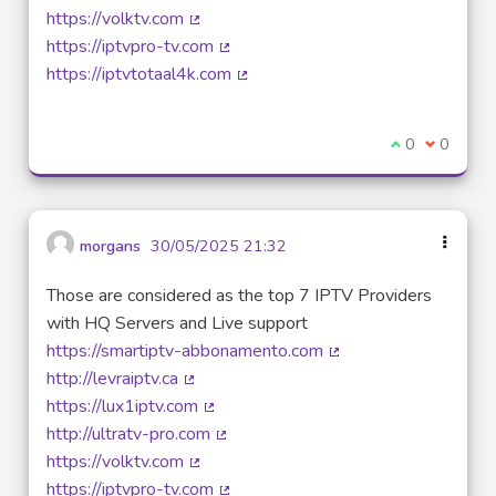
(Lien externe)
https://volktv.com
(Lien externe)
https://iptvpro-tv.com
(Lien externe)
https://iptvtotaal4k.com
(Lien externe)
Je suis d'acco
0
Je ne sui
0
morgans
30/05/2025 21:32
Those are considered as the top 7 IPTV Providers
with HQ Servers and Live support
https://smartiptv-abbonamento.com
(Lien externe)
http://levraiptv.ca
(Lien externe)
https://lux1iptv.com
(Lien externe)
http://ultratv-pro.com
(Lien externe)
https://volktv.com
(Lien externe)
https://iptvpro-tv.com