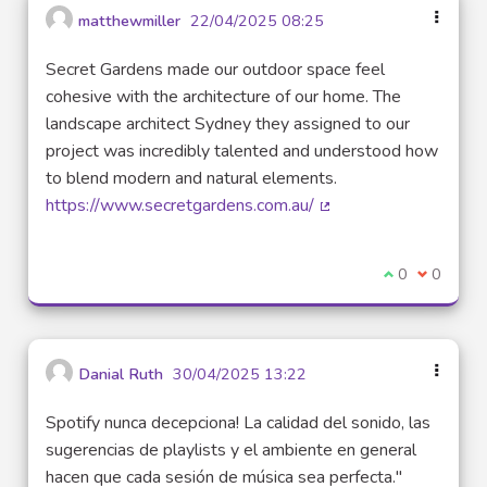
matthewmiller
22/04/2025 08:25
Secret Gardens made our outdoor space feel
cohesive with the architecture of our home. The
landscape architect Sydney they assigned to our
project was incredibly talented and understood how
to blend modern and natural elements.
https://www.secretgardens.com.au/
(Lien externe)
Je suis d'acco
0
Je ne sui
0
Danial Ruth
30/04/2025 13:22
Spotify nunca decepciona! La calidad del sonido, las
sugerencias de playlists y el ambiente en general
hacen que cada sesión de música sea perfecta."