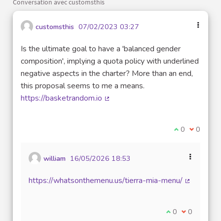
Conversation avec customsthis
customsthis
07/02/2023 03:27
Is the ultimate goal to have a 'balanced gender
composition', implying a quota policy with underlined
negative aspects in the charter? More than an end,
this proposal seems to me a means.
https://basketrandom.io
(Lien externe)
Je suis d'acco
0
Je ne sui
0
william
16/05/2026 18:53
https://whatsonthemenu.us/tierra-mia-menu/
(Lien exte
Je suis d'accord
0
Je ne suis 
0