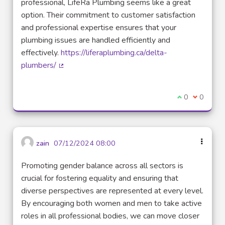
professional, LifeRa Plumbing seems like a great
option. Their commitment to customer satisfaction
and professional expertise ensures that your
plumbing issues are handled efficiently and
effectively.
https://liferaplumbing.ca/delta-
plumbers/
(Lien externe)
Je suis d'acco
0
Je ne sui
0
zain
07/12/2024 08:00
Promoting gender balance across all sectors is
crucial for fostering equality and ensuring that
diverse perspectives are represented at every level.
By encouraging both women and men to take active
roles in all professional bodies, we can move closer