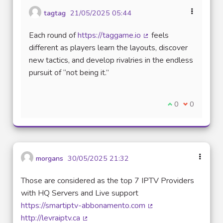
tagtag
21/05/2025 05:44
Each round of
https://taggame.io
feels
(Lien externe)
different as players learn the layouts, discover
new tactics, and develop rivalries in the endless
pursuit of “not being it.”
Je suis d'accord
0
Je ne suis 
0
morgans
30/05/2025 21:32
Those are considered as the top 7 IPTV Providers
with HQ Servers and Live support
https://smartiptv-abbonamento.com
(Lien externe)
http://levraiptv.ca