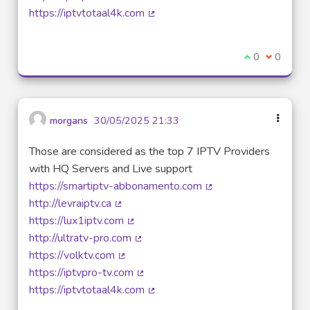
(Lien externe)
https://iptvtotaal4k.com
(Lien externe)
Je suis d'acco
0
Je ne sui
0
morgans
30/05/2025 21:33
Those are considered as the top 7 IPTV Providers
with HQ Servers and Live support
https://smartiptv-abbonamento.com
(Lien externe)
http://levraiptv.ca
(Lien externe)
https://lux1iptv.com
(Lien externe)
http://ultratv-pro.com
(Lien externe)
https://volktv.com
(Lien externe)
https://iptvpro-tv.com
(Lien externe)
https://iptvtotaal4k.com
(Lien externe)