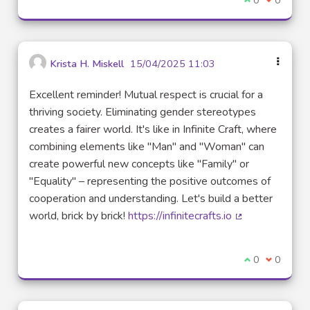
Krista H. Miskell
15/04/2025 11:03
Excellent reminder! Mutual respect is crucial for a
thriving society. Eliminating gender stereotypes
creates a fairer world. It's like in Infinite Craft, where
combining elements like "Man" and "Woman" can
create powerful new concepts like "Family" or
"Equality" – representing the positive outcomes of
cooperation and understanding. Let's build a better
world, brick by brick!
https://infinitecrafts.io
(Lien externe)
Je suis d'acco
0
Je ne sui
0