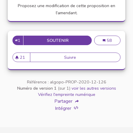
Proposez une modification de cette proposition en
l'amendant.
1
SOUTENIR
VEUILLEZ AU RESPECT MUTUE
Veuillez au resp
58
21
Suivre
Veuillez au respect mutuel ent
21 abonnés
Référence : algopo-PROP-2020-12-126
Numéro de version 1
(sur 1)
voir les autres versions
Vérifiez l'empreinte numérique
Partager
Intégrer