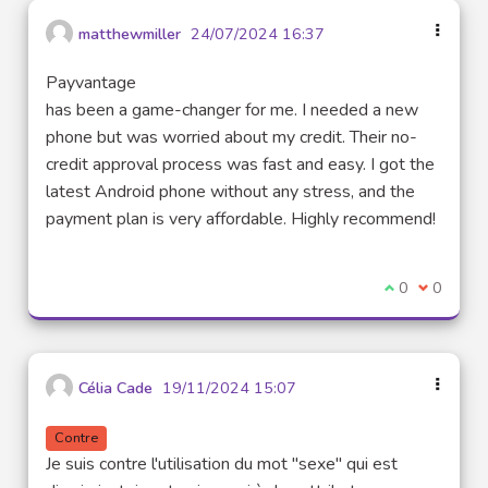
matthewmiller
24/07/2024 16:37
Payvantage
has been a game-changer for me. I needed a new
phone but was worried about my credit. Their no-
credit approval process was fast and easy. I got the
latest Android phone without any stress, and the
payment plan is very affordable. Highly recommend!
Je suis d'acco
0
Je ne sui
0
Célia Cade
19/11/2024 15:07
Contre
Je suis contre l'utilisation du mot "sexe" qui est