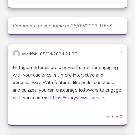
Commentaire supprimé le 25/09/2023 10:53
sdgdfhh
05/04/2024 21:25
Instagram Stories are a powerful tool for engaging
with your audience in a more interactive and
personal way. With features like polls, questions,
and quizzes, you can encourage followers to engage
with your content
https://storyviewe.com/
.
(Lien externe)
Je suis d'acco
0
Je ne sui
0