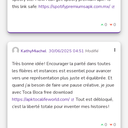
this link safe:
https://spotifypremiumsapk.com.mx/
(Lien ex
Je suis d'acco
0
Je ne sui
0
KathyMiachel
30/06/2025 04:51
Modifié
Très bonne idée ! Encourager la parité dans toutes
les filières et instances est essentiel pour avancer
vers une représentation plus juste et équilibrée. Et
quand j’ai besoin de faire une pause créative, je joue
avec Toca Boca free download
https://apktocalifeworld.com/
Tout est débloqué,
(Lien externe)
c’est la liberté totale pour inventer mes histoires !
Je suis d'acco
0
Je ne sui
0