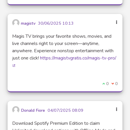
magistv
30/06/2025 10:13
Magis TV brings your favorite shows, movies, and
live channels right to your screen—anytime,
anywhere. Experience nonstop entertainment with
just one click!
https://magistvgratis.co/magis-tv-pro/
(Lien externe)
Je suis d'acco
0
Je ne sui
0
Donald Fiore
04/07/2025 08:09
Download Spotify Premium Edition to claim