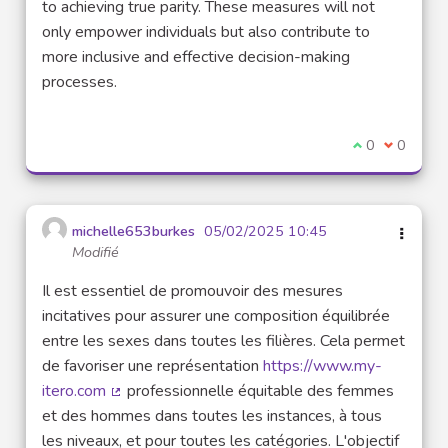
to achieving true parity. These measures will not
only empower individuals but also contribute to
more inclusive and effective decision-making
processes.
Je suis d'acco
0
Je ne sui
0
michelle653burkes
05/02/2025 10:45
Modifié
Il est essentiel de promouvoir des mesures
incitatives pour assurer une composition équilibrée
entre les sexes dans toutes les filières. Cela permet
de favoriser une représentation
https://www.my-
itero.com
professionnelle équitable des femmes
(Lien externe)
et des hommes dans toutes les instances, à tous
les niveaux, et pour toutes les catégories. L'objectif