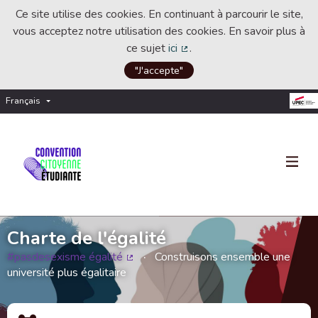
Ce site utilise des cookies. En continuant à parcourir le site,
vous acceptez notre utilisation des cookies. En savoir plus à
ce sujet
ici
.
(Lien externe)
"J'accepte"
Français
Choisir la langue
Choose language
Charte de l'égalité
#pasdesexisme égalité
Construisons ensemble une
(Lien externe)
université plus égalitaire