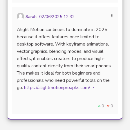
Sarah
02/06/2025 12:32
Alight Motion continues to dominate in 2025
because it offers features once limited to
desktop software. With keyframe animations,
vector graphics, blending modes, and visual
effects, it enables creators to produce high-
quality content directly from their smartphones.
This makes it ideal for both beginners and
professionals who need powerful tools on the
go.
https://alightmotionproapks.com/
(Lien externe)
Je suis d'accord
0
Je ne suis 
0