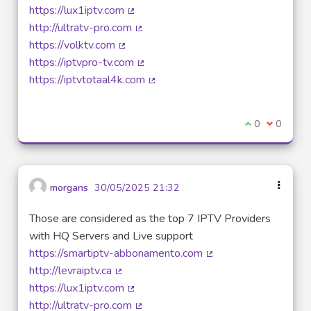
(Lien externe)
https://lux1iptv.com
(Lien externe)
http://ultratv-pro.com
(Lien externe)
https://volktv.com
(Lien externe)
https://iptvpro-tv.com
(Lien externe)
https://iptvtotaal4k.com
(Lien externe)
Je suis d'acco
0
Je ne sui
0
morgans
30/05/2025 21:32
Those are considered as the top 7 IPTV Providers
with HQ Servers and Live support
https://smartiptv-abbonamento.com
(Lien externe)
http://levraiptv.ca
(Lien externe)
https://lux1iptv.com
(Lien externe)
http://ultratv-pro.com