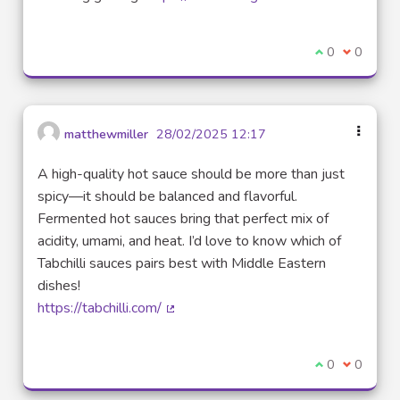
(Lien externe)
Je suis d'acco
0
Je ne sui
0
matthewmiller
28/02/2025 12:17
A high-quality hot sauce should be more than just
spicy—it should be balanced and flavorful.
Fermented hot sauces bring that perfect mix of
acidity, umami, and heat. I’d love to know which of
Tabchilli sauces pairs best with Middle Eastern
dishes!
https://tabchilli.com/
(Lien externe)
Je suis d'acco
0
Je ne sui
0