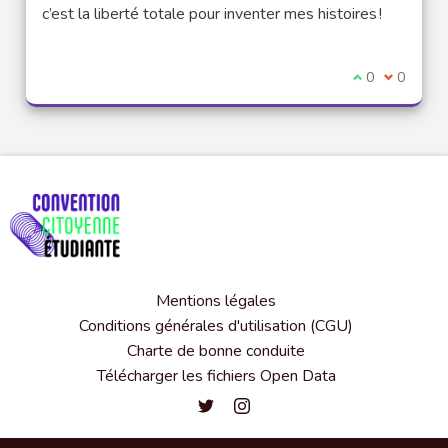
(Lien externe)
c’est la liberté totale pour inventer mes histoires !
Je suis d'acco
0
Je ne sui
0
Mentions légales
Conditions générales d'utilisation (CGU)
Charte de bonne conduite
Télécharger les fichiers Open Data
Convention citoyenne étudiante de l'
Convention citoyenne étudiante 