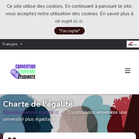
Ce site utilise des cookies. En continuant à parcourir le site,
vous acceptez notre utilisation des cookies. En savoir plus à
ce sujet
ici
.
(Lien externe)
"J'accepte"
Français
Choisir la langue
Choose language
Charte de l'égalité
#pasdesexisme égalité
Construisons ensemble une
(Lien externe)
université plus égalitaire