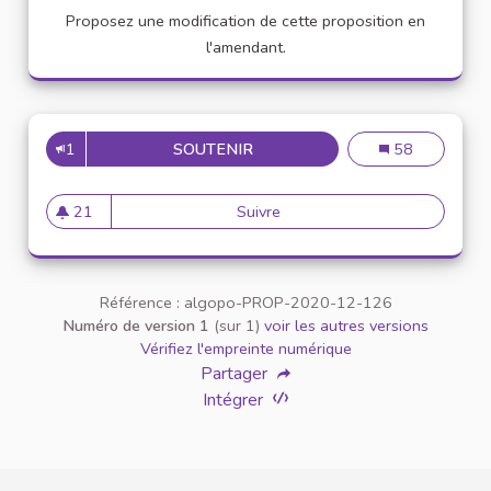
Proposez une modification de cette proposition en
l'amendant.
1
SOUTENIR
VEUILLEZ AU RESPECT MUTUE
Veuillez au resp
58
21
Suivre
Veuillez au respect mutuel ent
21 abonnés
Référence : algopo-PROP-2020-12-126
Numéro de version 1
(sur 1)
voir les autres versions
Vérifiez l'empreinte numérique
Partager
Intégrer