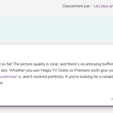
Classement par :
Les plus a
 far! The picture quality is clear, and there’s no annoying bufferi
 I like. Whether you use Magis TV Gratis or Premium, both give y
tv.com.mx/
, and it worked perfectly. If you’re looking for a reliab
(Lien externe)
w!
J