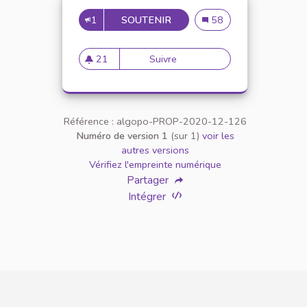
1
SOUTENIR
VEUILLEZ AU RESPECT MUT
Veuillez au respect mutu
58
21
Suivre
Veuillez au respect mutuel ent
21 abonnés
Référence : algopo-PROP-2020-12-126
Numéro de version 1
(sur 1)
voir les
autres versions
Vérifiez l'empreinte numérique
Partager
Intégrer