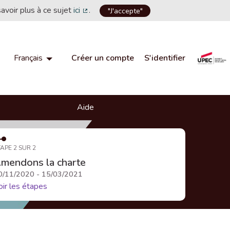
savoir plus à ce sujet
ici
.
"J'accepte"
(Lien externe)
Créer un compte
S'identifier
Français
Choisir la langue
Choose language
Aide
APE 2 SUR 2
mendons la charte
0/11/2020 - 15/03/2021
oir les étapes