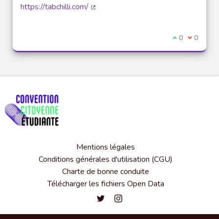
https://tabchilli.com/
(Lien externe)
Je suis d'acco
0
Je ne sui
0
Mentions légales
Conditions générales d'utilisation (CGU)
Charte de bonne conduite
Télécharger les fichiers Open Data
Convention citoyenne étudiante de l'
Convention citoyenne étudiante 