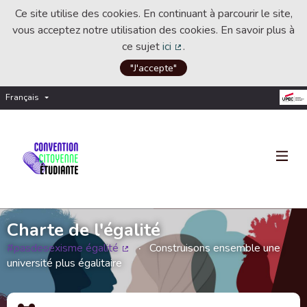
Ce site utilise des cookies. En continuant à parcourir le site,
vous acceptez notre utilisation des cookies. En savoir plus à
ce sujet
ici
.
(Lien externe)
"J'accepte"
Français
Choisir la langue
Choose language
Charte de l'égalité
#pasdesexisme égalité
Construisons ensemble une
(Lien externe)
université plus égalitaire