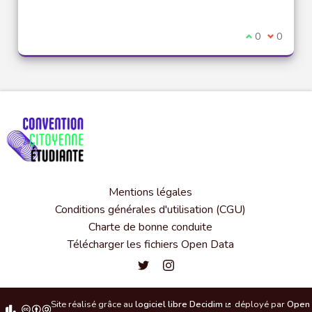
(Lien externe)
Je suis d'acco
0
Je ne sui
0
Mentions légales
Conditions générales d'utilisation (CGU)
Charte de bonne conduite
Télécharger les fichiers Open Data
Convention citoyenne étudiante de l'
Convention citoyenne étudiante 
Site réalisé grâce au
logiciel libre Decidim
déployé par
Open