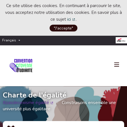
Ce site utilise des cookies. En continuant à parcourir le site,
vous acceptez notre utilisation des cookies. En savoir plus à
ce sujet
ici
.
(Lien externe)
"J'accepte"
Français
Choisir la langue
Choose language
Charte de l'égalité
#pasdesexisme égalité
Construisons ensemble une
(Lien externe)
université plus égalitaire