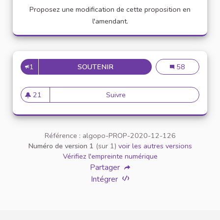
Proposez une modification de cette proposition en
l'amendant.
1
SOUTENIR
VEUILLEZ AU RESPECT MUTUE
Veuillez au resp
58
21
Suivre
Veuillez au respect mutuel ent
21 abonnés
Référence : algopo-PROP-2020-12-126
Numéro de version 1
(sur 1)
voir les autres versions
Vérifiez l'empreinte numérique
Partager
Intégrer