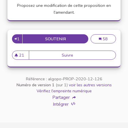
Proposez une modification de cette proposition en
l'amendant.
1
SOUTENIR
VEUILLEZ AU RESPECT MUTUE
Veuillez au resp
58
21
Suivre
Veuillez au respect mutuel ent
21 abonnés
Référence : algopo-PROP-2020-12-126
Numéro de version 1
(sur 1)
voir les autres versions
Vérifiez l'empreinte numérique
Partager
Intégrer