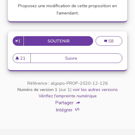
Proposez une modification de cette proposition en
l'amendant.
1
SOUTENIR
VEUILLEZ AU RESPECT MUTUE
Veuillez au resp
58
21
Suivre
Veuillez au respect mutuel ent
21 abonnés
Référence : algopo-PROP-2020-12-126
Numéro de version 1
(sur 1)
voir les autres versions
Vérifiez l'empreinte numérique
Partager
Intégrer