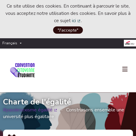
Ce site utilise des cookies. En continuant à parcourir le site,
vous acceptez notre utilisation des cookies. En savoir plus à
ce sujet
ici
.
(Lien externe)
"J'accepte"
Français
Choisir la langue
Choose language
Charte de l'égalité
#pasdesexisme égalité
Construisons ensemble une
(Lien externe)
université plus égalitaire