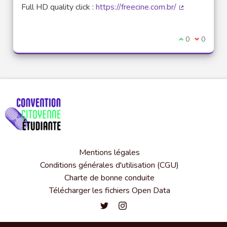
Full HD quality click :
https://freecine.com.br/
(Lien externe
Je suis d'acco
0
Je ne sui
0
Mentions légales
Conditions générales d'utilisation (CGU)
Charte de bonne conduite
Télécharger les fichiers Open Data
Convention citoyenne étudiante de l'
Convention citoyenne étudiante 