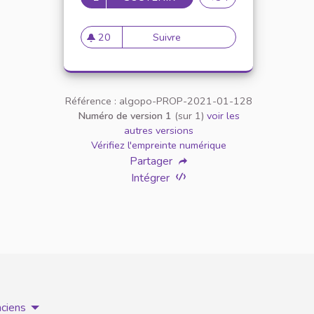
20
Suivre
Rendre la faculté plus acce
20 abonnés
Référence : algopo-PROP-2021-01-128
Numéro de version 1
(sur 1)
voir les
autres versions
Vérifiez l'empreinte numérique
Partager
Intégrer
nciens