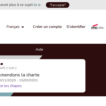
savoir plus à ce sujet
ici
.
"J'accepte"
(Lien externe)
Créer un compte
S'identifier
Français
Choisir la langue
Choose language
Aide
APE 2 SUR 2
mendons la charte
0/11/2020 - 15/03/2021
oir les étapes