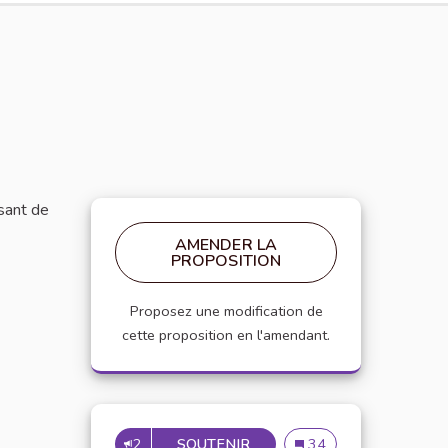
ssant de
AMENDER LA
PROPOSITION
Proposez une modification de
cette proposition en l'amendant.
2
SOUTENIR
RENDRE LA FACULTÉ PLUS
Rendre la faculté plus
34