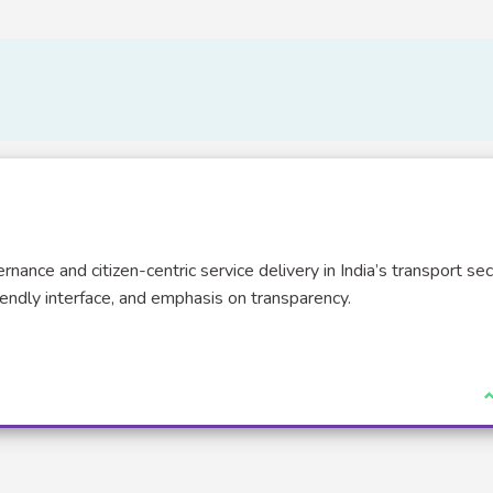
nance and citizen-centric service delivery in India’s transport sec
iendly interface, and emphasis on transparency.
J