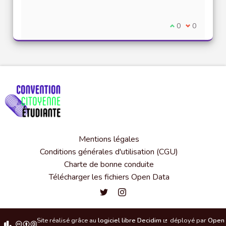
Je suis d'accord
0
Je ne suis 
0
Mentions légales
Conditions générales d'utilisation (CGU)
Charte de bonne conduite
Télécharger les fichiers Open Data
Convention citoyenne étudiante de l'
Convention citoyenne étudiante 
Site réalisé grâce au
logiciel libre Decidim
déployé par
Open