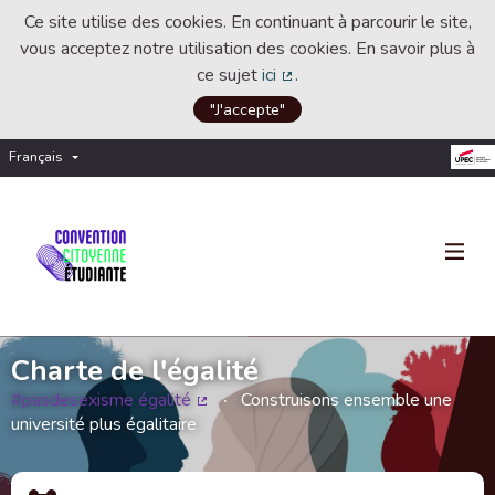
Ce site utilise des cookies. En continuant à parcourir le site,
vous acceptez notre utilisation des cookies. En savoir plus à
ce sujet
ici
.
(Lien externe)
"J'accepte"
Français
Choisir la langue
Choose language
Charte de l'égalité
#pasdesexisme égalité
Construisons ensemble une
(Lien externe)
université plus égalitaire