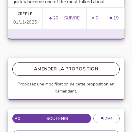
quickly become one of the most talked about...
CRÉÉ LE
20
20 ABONNÉS
SUIVRE
0
19
01/11/2025
UNLOCK SCRIPTING POWER WI
AMENDER LA PROPOSITION
Proposez une modification de cette proposition en
l'amendant.
0
SOUTENIR
MISE EN PLACE DE RÉFÉRENT
Mise en place de
294