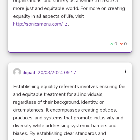
organizations, and society as a whole to create a
more just and equitable world. For more on creating
equality in all aspects of life, visit
http://sonicsmenu.com/
.
(Lien externe)
Je suis d'acco
0
Je ne sui
0
dopad
20/03/2024 09:17
Establishing equality referents involves ensuring fair
and equitable treatment for all individuals,
regardless of their background, identity, or
circumstances. It encompasses creating policies,
practices, and systems that promote inclusivity and
diversity while addressing systemic barriers and
biases. By establishing clear standards and