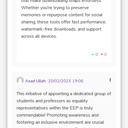
that make downloading snaps effortless.
Whether you're trying to preserve
memories or repurpose content for social
sharing, these tools offer fast performance,
watermark-free downloads, and support
across all devices.
Je suis d'accord av
0
Je ne suis pas
0
Asad Ullah
20/02/2025 19:06
This initiative of appointing a dedicated group of
students and professors as equality
representatives within the EEP is truly
commendable! Promoting awareness and
fostering an inclusive environment are crucial