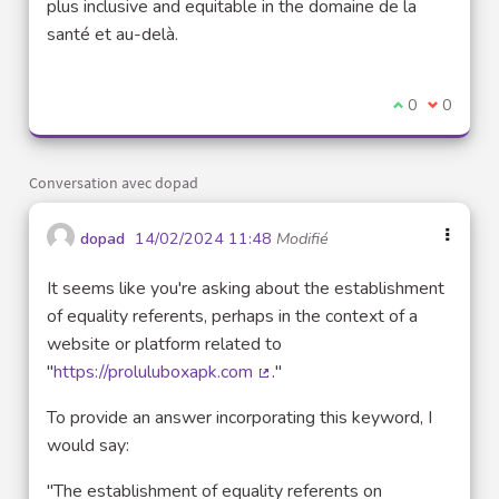
plus inclusive and equitable in the domaine de la
santé et au-delà.
Je suis d'acco
0
Je ne sui
0
Conversation avec dopad
dopad
14/02/2024 11:48
Modifié
It seems like you're asking about the establishment
of equality referents, perhaps in the context of a
website or platform related to
"
https://proluluboxapk.com
."
(Lien externe)
To provide an answer incorporating this keyword, I
would say:
"The establishment of equality referents on