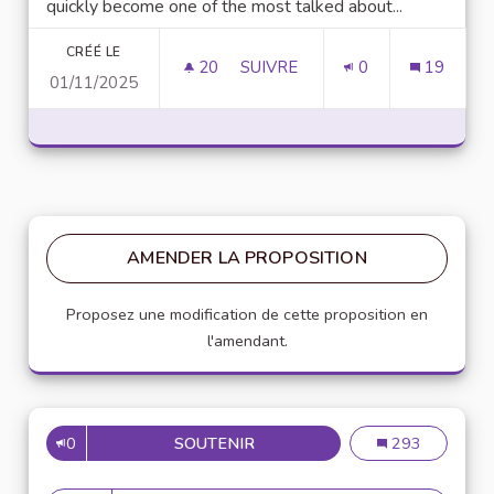
quickly become one of the most talked about...
CRÉÉ LE
20
20 ABONNÉS
SUIVRE
0
19
01/11/2025
UNLOCK SCRIPTING POWER WI
AMENDER LA PROPOSITION
Proposez une modification de cette proposition en
l'amendant.
0
SOUTENIR
MISE EN PLACE DE RÉFÉRENT
Mise en place de
293