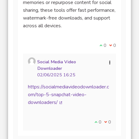
memories or repurpose content for social
sharing, these tools offer fast performance,
watermark-free downloads, and support
across all devices.
Je suis d'accord av
0
Je ne suis pas
0
Social Media Video
Downloader
02/06/2025 16:25
https://socialmediavideodownloader.c
om/top-5-snapchat-video-
downloaders/
(Lien externe)
Je suis d'accord avec
0
Je ne suis pas d
0