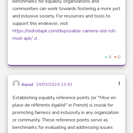
benchmarks for equality, organizations and
communities can work towards fostering a more just
and inclusive society. For resources and tools to
support this endeavor, visit
https://oldrollapk.com/disposable-camera-old-roll-
mod-apk/
.
(Lien externe)
Je suis d'acco
0
Je ne sui
0
dopad
20/03/2024 13:43
Establishing equality reference points (or "Mise en
place de référents égalité" in French) is crucial for
promoting fairness and inclusivity in any organization
or community. These reference points serve as
benchmarks for evaluating and addressing issues