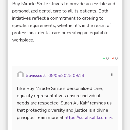
Buy Miracle Smile strives to provide accessible and
personalized dental care to all its patients. Both
initiatives reflect a commitment to catering to
specific requirements, whether it's in the realm of
professional dental care or creating an equitable
workplace.
Je suis d'acco
0
Je ne sui
0
travisscott
08/05/2025 09:18
Like Buy Miracle Smile’s personalized care,
equality representatives ensure individual
needs are respected. Surah Al-Kahf reminds us
that protecting diversity and justice is a divine
principle. Learn more at
https://surahkahf.com
.
(Lien exte