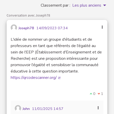
Classement par :
Les plus anciens
Conversation avec Joseph78
Joseph78
14/09/2023 07:34
L'idée de nommer un groupe d'étudiants et de
professeurs en tant que référents de l'égalité au
sein de l'EEP (Établissement d'Enseignement et de
Recherche) est une proposition intéressante pour
promouvoir l'égalité et sensibiliser la communauté
éducative à cette question importante.
https://qrcodescanner.org/
(Lien externe)
Je suis d'acco
0
Je ne sui
1
John
11/01/2025 14:57