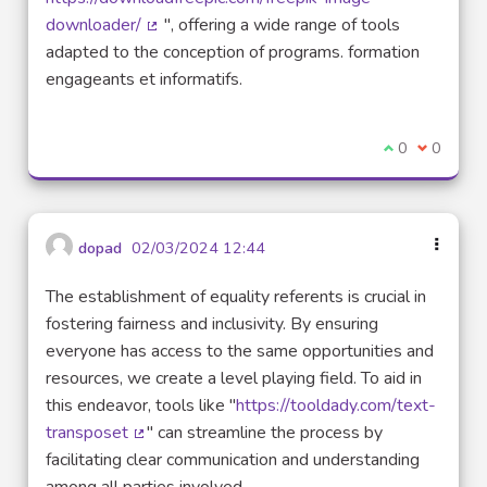
downloader/
", offering a wide range of tools
(Lien externe)
adapted to the conception of programs. formation
engageants et informatifs.
Je suis d'acco
0
Je ne sui
0
dopad
02/03/2024 12:44
The establishment of equality referents is crucial in
fostering fairness and inclusivity. By ensuring
everyone has access to the same opportunities and
resources, we create a level playing field. To aid in
this endeavor, tools like "
https://tooldady.com/text-
transposet
" can streamline the process by
(Lien externe)
facilitating clear communication and understanding
among all parties involved.