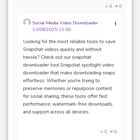
Je suis d'accord
0
Je ne suis 
0
Social Media Video Downloader
13/08/2025 11:56
Looking for the most reliable tools to save
Snapchat videos quickly and without
hassle? Check out our snapchat
downloader tool Snapchat spotlight video
downloader that make downloading snaps
effortless. Whether you're trying to
preserve memories or repurpose content
for social sharing, these tools offer fast
performance, watermark-free downloads,
and support across all devices.
Je suis d'accord av
0
Je ne suis pas
0