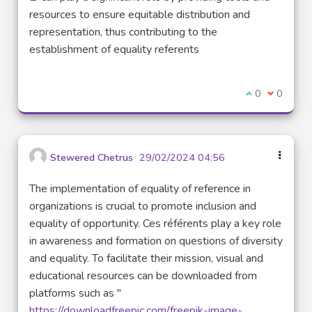
(Lien externe)
resources to ensure equitable distribution and
representation, thus contributing to the
establishment of equality referents
Je suis d'acco
0
Je ne sui
0
Stewered Chetrus
29/02/2024 04:56
The implementation of equality of reference in
organizations is crucial to promote inclusion and
equality of opportunity. Ces référents play a key role
in awareness and formation on questions of diversity
and equality. To facilitate their mission, visual and
educational resources can be downloaded from
platforms such as "
https://downloadfreepic.com/freepik-image-