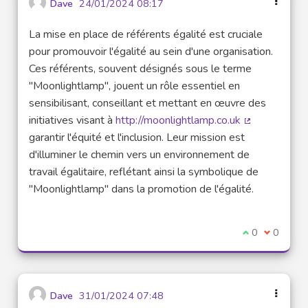
Dave
24/01/2024 08:17
La mise en place de référents égalité est cruciale
pour promouvoir l'égalité au sein d'une organisation.
Ces référents, souvent désignés sous le terme
"Moonlightlamp", jouent un rôle essentiel en
sensibilisant, conseillant et mettant en œuvre des
initiatives visant à
http://moonlightlamp.co.uk
(Lien externe
garantir l'équité et l'inclusion. Leur mission est
d'illuminer le chemin vers un environnement de
travail égalitaire, reflétant ainsi la symbolique de
"Moonlightlamp" dans la promotion de l'égalité.
Je suis d'acco
0
Je ne sui
0
Dave
31/01/2024 07:48