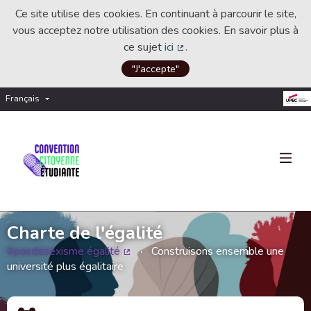
Ce site utilise des cookies. En continuant à parcourir le site,
vous acceptez notre utilisation des cookies. En savoir plus à
ce sujet
ici
.
(Lien externe)
"J'accepte"
Français
Choisir la langue
Choose language
Charte de l'égalité
#pasdesexisme égalité
Construisons ensemble une
(Lien externe)
université plus égalitaire