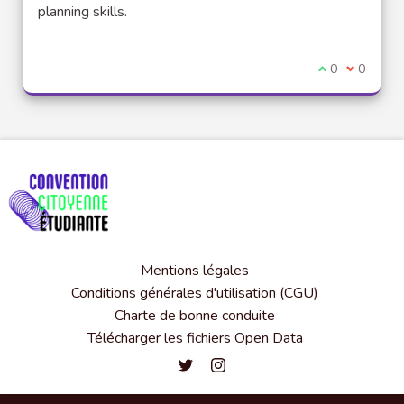
planning skills.
Je suis d'acco
0
Je ne sui
0
Mentions légales
Conditions générales d'utilisation (CGU)
Charte de bonne conduite
Télécharger les fichiers Open Data
Convention citoyenne étudiante de l'
Convention citoyenne étudiante 