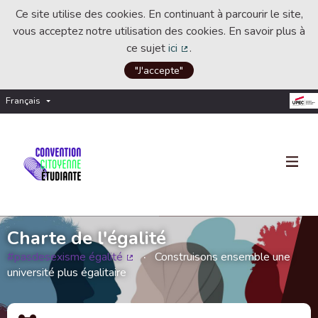
Ce site utilise des cookies. En continuant à parcourir le site,
vous acceptez notre utilisation des cookies. En savoir plus à
ce sujet
ici
.
(Lien externe)
"J'accepte"
Français
Choisir la langue
Choose language
Charte de l'égalité
#pasdesexisme égalité
Construisons ensemble une
(Lien externe)
université plus égalitaire