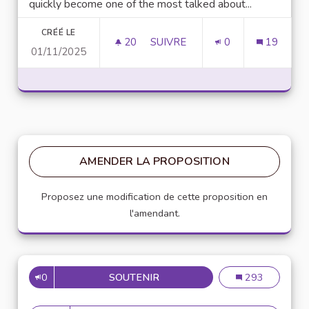
quickly become one of the most talked about...
CRÉÉ LE
20
20 ABONNÉS
SUIVRE
0
19
01/11/2025
UNLOCK SCRIPTING POWER WI
AMENDER LA PROPOSITION
Proposez une modification de cette proposition en
l'amendant.
0
SOUTENIR
MISE EN PLACE DE RÉFÉRENT
Mise en place de
293