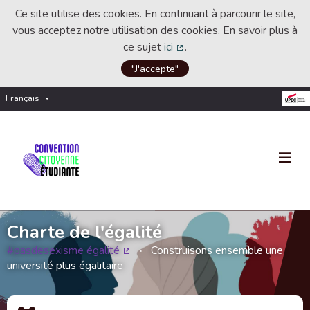
Ce site utilise des cookies. En continuant à parcourir le site,
vous acceptez notre utilisation des cookies. En savoir plus à
ce sujet
ici
.
(Lien externe)
"J'accepte"
Français
Choisir la langue
Choose language
Charte de l'égalité
#pasdesexisme égalité
Construisons ensemble une
(Lien externe)
université plus égalitaire