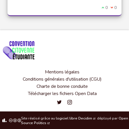
Je suis d'acco
0
Je ne sui
0
Mentions légales
Conditions générales d'utilisation (CGU)
Charte de bonne conduite
Télécharger les fichiers Open Data
Convention citoyenne étudiante de l'
Convention citoyenne étudiante 
Site réalisé grâce au
logiciel libre Decidim
déployé par
Open
(Lien externe)
Source Politics
(Lien externe)