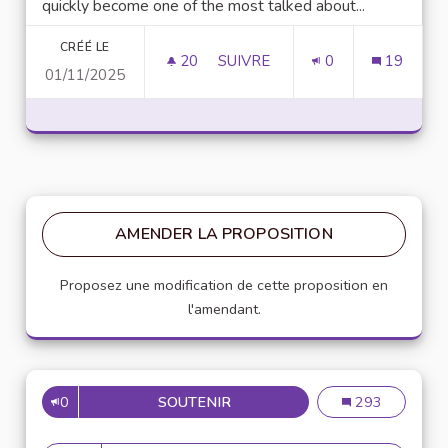
quickly become one of the most talked about...
CRÉÉ LE
20
20 ABONNÉS
SUIVRE
0
19
01/11/2025
UNLOCK SCRIPTING POWER WI
AMENDER LA PROPOSITION
Proposez une modification de cette proposition en
l'amendant.
0
SOUTENIR
MISE EN PLACE DE RÉFÉRENT
Mise en place de
293