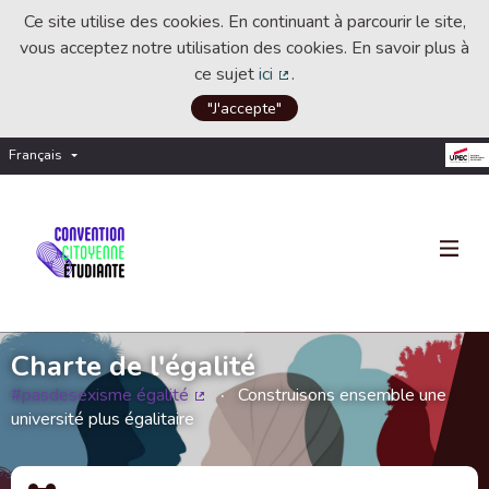
Ce site utilise des cookies. En continuant à parcourir le site,
vous acceptez notre utilisation des cookies. En savoir plus à
ce sujet
ici
.
(Lien externe)
"J'accepte"
Français
Choisir la langue
Choose language
Charte de l'égalité
#pasdesexisme égalité
Construisons ensemble une
(Lien externe)
université plus égalitaire