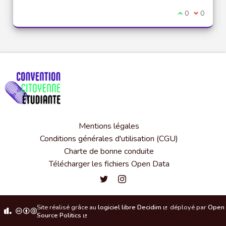
Je suis d'acco
0
Je ne sui
0
Mentions légales
Conditions générales d'utilisation (CGU)
Charte de bonne conduite
Télécharger les fichiers Open Data
Convention citoyenne étudiante de l'
Convention citoyenne étudiante 
Site réalisé grâce au
logiciel libre Decidim
déployé par
Open
(Lien externe)
Source Politics
(Lien externe)