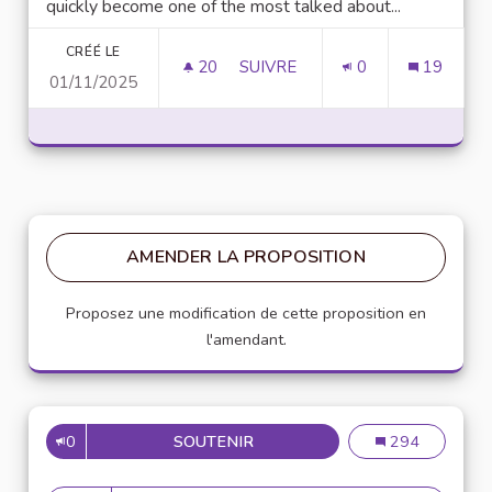
quickly become one of the most talked about...
CRÉÉ LE
20
20 ABONNÉS
SUIVRE
0
19
01/11/2025
UNLOCK SCRIPTING POWER WI
AMENDER LA PROPOSITION
Proposez une modification de cette proposition en
l'amendant.
0
SOUTENIR
MISE EN PLACE DE RÉFÉRENT
Mise en place de
294