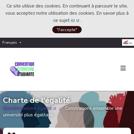
Ce site utilise des cookies. En continuant à parcourir le site,
vous acceptez notre utilisation des cookies. En savoir plus à
ce sujet
ici
.
(Lien externe)
"J'accepte"
Français
Choisir la langue
Choose language
Charte de l'égalité
#pasdesexisme égalité
Construisons ensemble une
(Lien externe)
université plus égalitaire