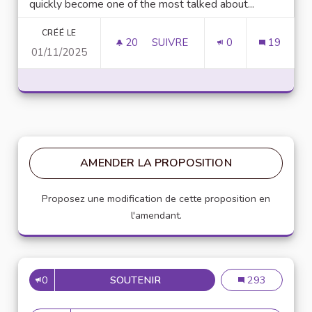
quickly become one of the most talked about...
CRÉÉ LE
20
20 ABONNÉS
SUIVRE
0
19
01/11/2025
UNLOCK SCRIPTING POWER WI
AMENDER LA PROPOSITION
Proposez une modification de cette proposition en
l'amendant.
0
SOUTENIR
MISE EN PLACE DE RÉFÉRENT
Mise en place de
293