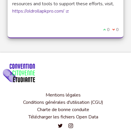
resources and tools to support these efforts, visit,
https://oldrollapkpro.com/
(Lien externe)
Je suis d'acco
0
Je ne sui
0
Mentions légales
Conditions générales d'utilisation (CGU)
Charte de bonne conduite
Télécharger les fichiers Open Data
Convention citoyenne étudiante de l'
Convention citoyenne étudiante 