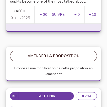
quickly become one of the most talked about...
CRÉÉ LE
20
20 ABONNÉS
SUIVRE
0
19
01/11/2025
UNLOCK SCRIPTING POWER WI
AMENDER LA PROPOSITION
Proposez une modification de cette proposition en
l'amendant.
0
SOUTENIR
MISE EN PLACE DE RÉFÉRENT
Mise en place de
294