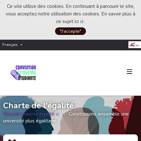
Ce site utilise des cookies. En continuant à parcourir le site,
vous acceptez notre utilisation des cookies. En savoir plus à
ce sujet
ici
.
(Lien externe)
"J'accepte"
Français
Choisir la langue
Choose language
Charte de l'égalité
#pasdesexisme égalité
Construisons ensemble une
(Lien externe)
université plus égalitaire