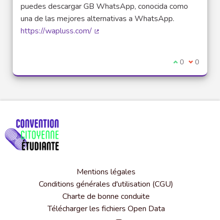
puedes descargar GB WhatsApp, conocida como
una de las mejores alternativas a WhatsApp.
https://wapluss.com/
(Lien externe)
Je suis d'acco
0
Je ne sui
0
Mentions légales
Conditions générales d'utilisation (CGU)
Charte de bonne conduite
Télécharger les fichiers Open Data