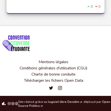
Je suis d'acco
0
Je ne sui
0
Mentions légales
Conditions générales d'utilisation (CGU)
Charte de bonne conduite
Télécharger les fichiers Open Data
Convention citoyenne étudiante de l'
Convention citoyenne étudiante 
Site réalisé grâce au
logiciel libre Decidim
déployé par
Open
(Lien externe)
Source Politics
(Lien externe)