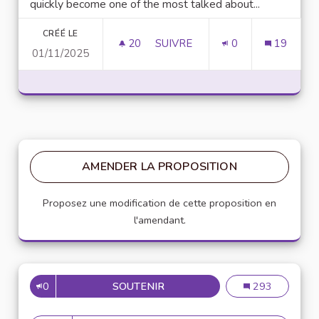
quickly become one of the most talked about...
CRÉÉ LE
20
20 ABONNÉS
SUIVRE
0
19
01/11/2025
UNLOCK SCRIPTING POWER WI
AMENDER LA PROPOSITION
Proposez une modification de cette proposition en
l'amendant.
0
SOUTENIR
MISE EN PLACE DE RÉFÉRENT
Mise en place de
293