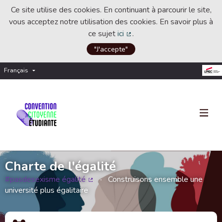
Ce site utilise des cookies. En continuant à parcourir le site,
vous acceptez notre utilisation des cookies. En savoir plus à
ce sujet
ici
.
(Lien externe)
"J'accepte"
Français
Choisir la langue
Choose language
Charte de l'égalité
#pasdesexisme égalité
Construisons ensemble une
(Lien externe)
université plus égalitaire