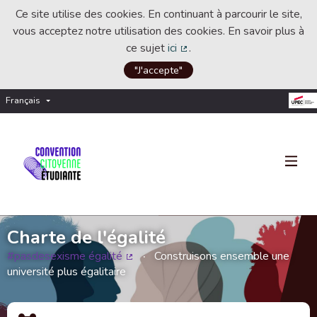
Ce site utilise des cookies. En continuant à parcourir le site,
vous acceptez notre utilisation des cookies. En savoir plus à
ce sujet
ici
.
(Lien externe)
"J'accepte"
Français
Choisir la langue
Choose language
Charte de l'égalité
#pasdesexisme égalité
Construisons ensemble une
(Lien externe)
université plus égalitaire