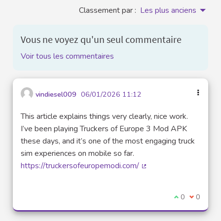
Classement par :
Les plus anciens
Vous ne voyez qu'un seul commentaire
Voir tous les commentaires
vindiesel009
06/01/2026 11:12
This article explains things very clearly, nice work.
I’ve been playing Truckers of Europe 3 Mod APK
these days, and it’s one of the most engaging truck
sim experiences on mobile so far.
https://truckersofeuropemodi.com/
(Lien externe)
Je suis d'acco
0
Je ne sui
0