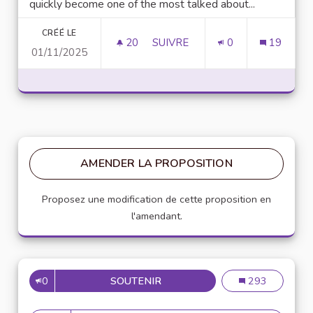
quickly become one of the most talked about...
CRÉÉ LE
20
20 ABONNÉS
SUIVRE
0
19
01/11/2025
UNLOCK SCRIPTING POWER WI
AMENDER LA PROPOSITION
Proposez une modification de cette proposition en
l'amendant.
0
SOUTENIR
MISE EN PLACE DE RÉFÉRENT
Mise en place de
293