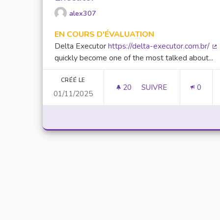
alex307
EN COURS D'ÉVALUATION
Delta Executor
https://delta-executor.com.br/
(L
quickly become one of the most talked about...
CRÉÉ LE
20
20 ABONNÉS
SUIVRE
0
01/11/2025
UNLOCK SCRIPTING 