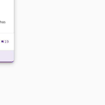
has
ien externe)
19
POWER WITH DELTA EXECUTOR