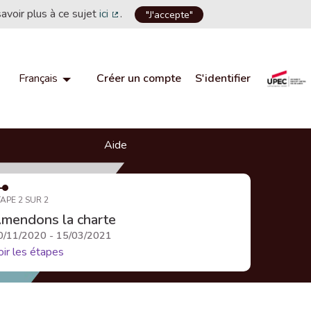
savoir plus à ce sujet
ici
.
"J'accepte"
(Lien externe)
Créer un compte
S'identifier
Français
Choisir la langue
Choose language
Aide
APE 2 SUR 2
mendons la charte
0/11/2020 - 15/03/2021
oir les étapes