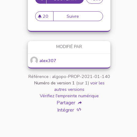
20
Suivre
Mise en place de référents ég
20 abonnés
MODIFIÉ PAR
alex307
Référence : algopo-PROP-2021-01-140
Numéro de version 1
(sur 1)
voir les
autres versions
Vérifiez l'empreinte numérique
Partager
Intégrer