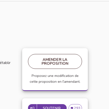
AMENDER LA
établir
PROPOSITION
Proposez une modification de
cette proposition en l'amendant.
0
SOUTENIR
MISE EN PLACE DE RÉFÉRE
Mise en place de référen
293