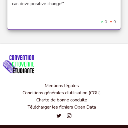
can drive positive change!"
Je suis d'acco
0
Je ne sui
0
Mentions légales
Conditions générales d'utilisation (CGU)
Charte de bonne conduite
Télécharger les fichiers Open Data
Convention citoyenne étudiante de l'
Convention citoyenne étudiante 