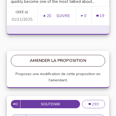
quickly become one of the most talked about...
CRÉÉ LE
20
20 ABONNÉS
SUIVRE
0
19
01/11/2025
UNLOCK SCRIPTING POWER WI
AMENDER LA PROPOSITION
Proposez une modification de cette proposition en
l'amendant.
0
SOUTENIR
MISE EN PLACE DE RÉFÉRENT
Mise en place de
293