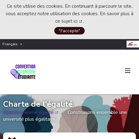
Ce site utilise des cookies. En continuant à parcourir le site,
vous acceptez notre utilisation des cookies. En savoir plus à
ce sujet
ici
.
(Lien externe)
"J'accepte"
Français
Choisir la langue
Choose language
Charte de l'égalité
#pasdesexisme égalité
Construisons ensemble une
(Lien externe)
université plus égalitaire