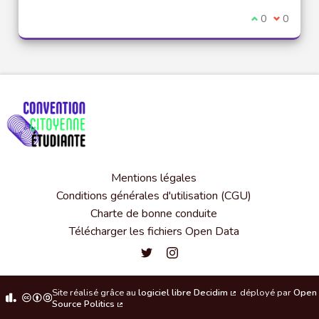
Je suis d'acco
0
Je ne sui
0
Mentions légales
Conditions générales d'utilisation (CGU)
Charte de bonne conduite
Télécharger les fichiers Open Data
Convention citoyenne étudiante de l'
Convention citoyenne étudiante 
Site réalisé grâce au
logiciel libre Decidim
déployé par
Open
(Lien externe)
Source Politics
(Lien externe)