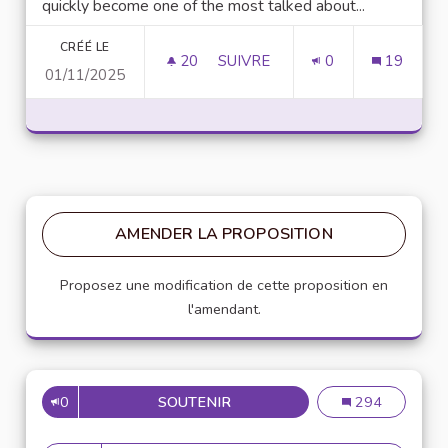
quickly become one of the most talked about...
CRÉÉ LE
20
20 ABONNÉS
SUIVRE
0
19
01/11/2025
UNLOCK SCRIPTING POWER WI
AMENDER LA PROPOSITION
Proposez une modification de cette proposition en
l'amendant.
0
SOUTENIR
MISE EN PLACE DE RÉFÉRENT
Mise en place de
294