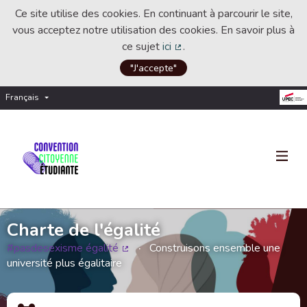
Ce site utilise des cookies. En continuant à parcourir le site,
vous acceptez notre utilisation des cookies. En savoir plus à
ce sujet
ici
.
(Lien externe)
"J'accepte"
Français
Choisir la langue
Choose language
Charte de l'égalité
#pasdesexisme égalité
Construisons ensemble une
(Lien externe)
université plus égalitaire