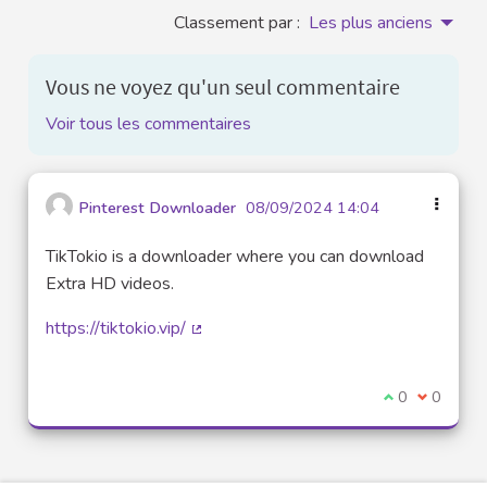
Classement par :
Les plus anciens
Vous ne voyez qu'un seul commentaire
Voir tous les commentaires
Pinterest Downloader
08/09/2024 14:04
TikTokio is a downloader where you can download
Extra HD videos.
https://tiktokio.vip/
(Lien externe)
Je suis d'acco
0
Je ne sui
0