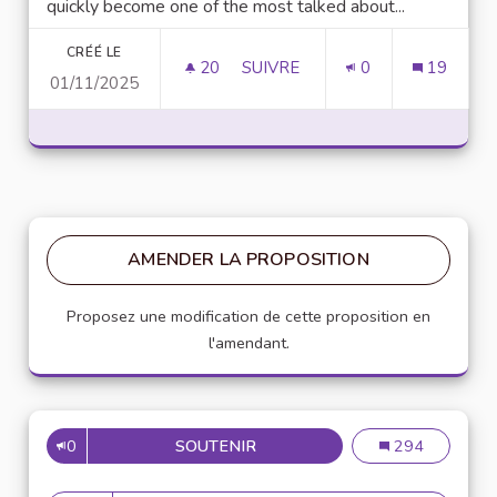
quickly become one of the most talked about...
CRÉÉ LE
20
20 ABONNÉS
SUIVRE
0
19
01/11/2025
UNLOCK SCRIPTING POWER WI
AMENDER LA PROPOSITION
Proposez une modification de cette proposition en
l'amendant.
0
SOUTENIR
MISE EN PLACE DE RÉFÉRENT
Mise en place de
294