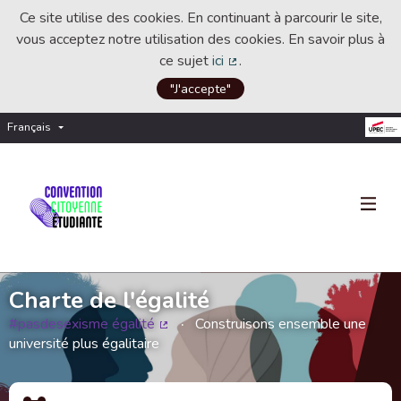
Ce site utilise des cookies. En continuant à parcourir le site,
vous acceptez notre utilisation des cookies. En savoir plus à
ce sujet
ici
.
(Lien externe)
"J'accepte"
Français
Choisir la langue
Choose language
Charte de l'égalité
#pasdesexisme égalité
Construisons ensemble une
(Lien externe)
université plus égalitaire