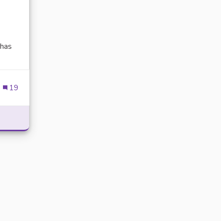
has
ien externe)
19
POWER WITH DELTA EXECUTOR