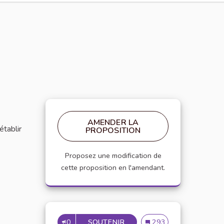
AMENDER LA
établir
PROPOSITION
Proposez une modification de
cette proposition en l'amendant.
0
SOUTENIR
MISE EN PLACE DE RÉFÉRE
Mise en place de référen
293