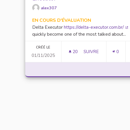
alex307
EN COURS D'ÉVALUATION
Delta Executor
https://delta-executor.com.br/
(L
quickly become one of the most talked about...
CRÉÉ LE
20
20 ABONNÉS
SUIVRE
0
01/11/2025
UNLOCK SCRIPTING 