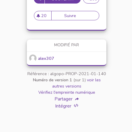
20
Suivre
Mise en place de référents ég
20 abonnés
MODIFIÉ PAR
alex307
Référence : algopo-PROP-2021-01-140
Numéro de version 1
(sur 1)
voir les
autres versions
Vérifiez l'empreinte numérique
Partager
Intégrer