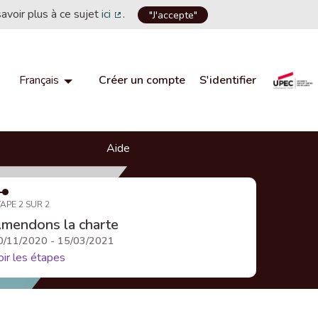
savoir plus à ce sujet
ici
.
"J'accepte"
(Lien externe)
Créer un compte
S'identifier
Français
Choisir la langue
Choose language
Aide
APE 2 SUR 2
mendons la charte
0/11/2020 - 15/03/2021
oir les étapes