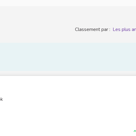
Classement par :
Les plus a
pk
J