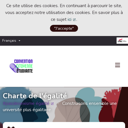
Ce site utilise des cookies. En continuant à parcourir le site,
vous acceptez notre utilisation des cookies. En savoir plus à
ce sujet
ici
.
(Lien externe)
"J'accepte"
Français
Choisir la langue
Choose language
Charte de l'égalité
#pasdesexisme égalité
Construisons ensemble une
(Lien externe)
université plus égalitaire