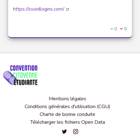
https://ssoidlogins.com/
(Lien externe)
Je suis d'acco
0
Je ne sui
0
Mentions légales
Conditions générales d'utilisation (CGU)
Charte de bonne conduite
Télécharger les fichiers Open Data
Convention citoyenne étudiante de l'
Convention citoyenne étudiante 