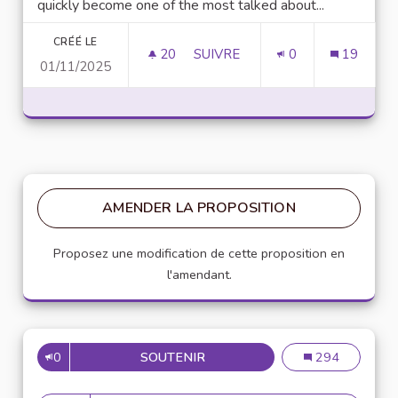
quickly become one of the most talked about...
CRÉÉ LE
20
20 ABONNÉS
SUIVRE
0
19
01/11/2025
UNLOCK SCRIPTING POWER WI
AMENDER LA PROPOSITION
Proposez une modification de cette proposition en
l'amendant.
0
SOUTENIR
MISE EN PLACE DE RÉFÉRENT
Mise en place de
294